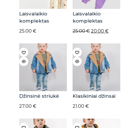
Laisvalaikio
Laisvalaikio
komplektas
komplektas
Original
Current
25.00
€
25.00
€
20.00
€
price
price
was:
is:
25.00 €.
20.00 €.
Džinsinė striukė
Klasikiniai džinsai
27.00
€
21.00
€