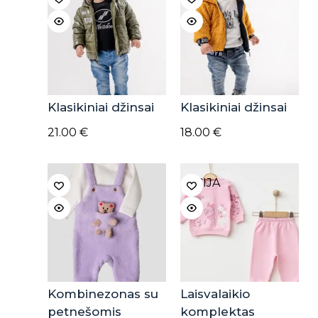
Klasikiniai džinsai
Klasikiniai džinsai
21.00
€
18.00
€
AKCIJA
Kombinezonas su
Laisvalaikio
petnešomis
komplektas