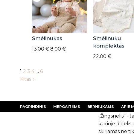
Smėlinukas
Smėlinukų
komplektas
Original
Current
13.00
€
8.00
€
price
price
22.00
€
was:
is:
1
2
3
4
…
6
13.00 €.
8.00 €.
Kitas
PAGRINDINIS
MERGAITĖMS
BERNIUKAMS
APIE 
,,Žingsnelis’’ - ta
kurioje dideli
skiriamas ne tik