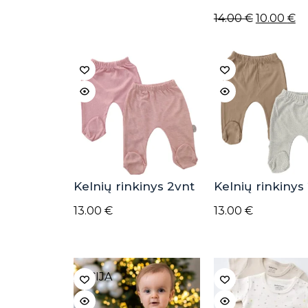
Original
Cu
14.00
€
10.00
€
price
pr
was:
is:
14.00 €.
10
Kelnių rinkinys 2vnt
Kelnių rinkinys
13.00
€
13.00
€
AKCIJA