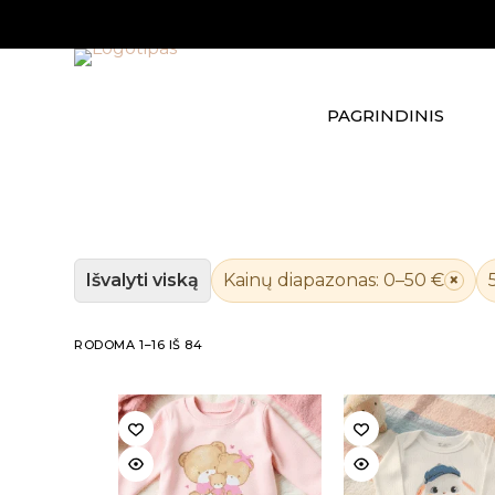
Skip
to
content
PAGRINDINIS
Išvalyti viską
Kainų diapazonas: 0–50 €
×
RODOMA 1–16 IŠ 84