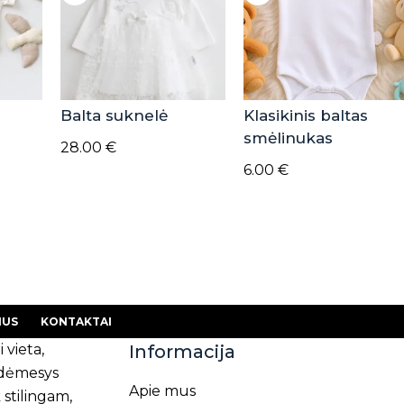
Balta suknelė
Klasikinis baltas
smėlinukas
28.00
€
6.00
€
MUS
KONTAKTAI
i vieta,
Informacija
s dėmesys
Apie mus
 stilingam,