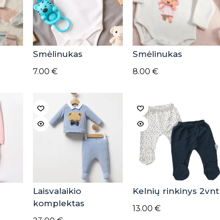
Smėlinukas
Smėlinukas
7.00
€
8.00
€
Laisvalaikio
Kelnių rinkinys 2vnt
komplektas
13.00
€