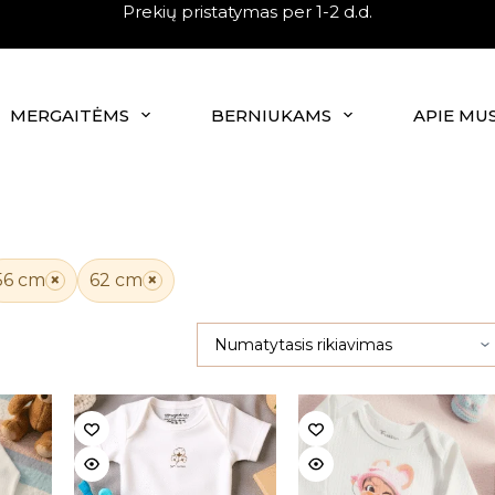
Prekių pristatymas per 1-2 d.d.
MERGAITĖMS
BERNIUKAMS
APIE MU
56 cm
×
62 cm
×