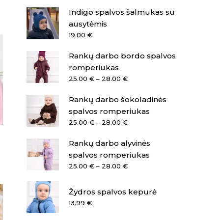
Indigo spalvos šalmukas su
ausytėmis
19.00
€
Rankų darbo bordo spalvos
romperiukas
Price
25.00
€
–
28.00
€
range:
Rankų darbo šokoladinės
25.00 €
through
spalvos romperiukas
28.00 €
Price
25.00
€
–
28.00
€
range:
Rankų darbo alyvinės
25.00 €
through
spalvos romperiukas
t
28.00 €
Price
25.00
€
–
28.00
€
range:
25.00 €
Žydros spalvos kepurė
through
13.99
€
28.00 €