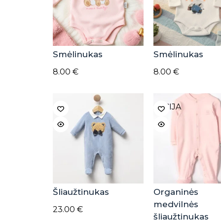
Smėlinukas
Smėlinukas
8.00
€
8.00
€
AKCIJA
Šliaužtinukas
Organinės
medvilnės
23.00
€
šliaužtinukas