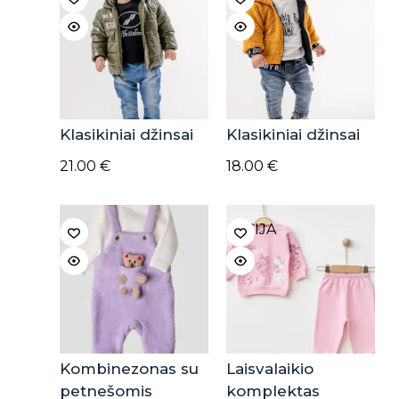
Klasikiniai džinsai
Klasikiniai džinsai
21.00
€
18.00
€
AKCIJA
Kombinezonas su
Laisvalaikio
petnešomis
komplektas