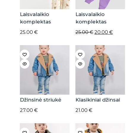
Laisvalaikio
Laisvalaikio
komplektas
komplektas
Original
Current
25.00
€
25.00
€
20.00
€
price
price
was:
is:
25.00 €.
20.00 €.
Džinsinė striukė
Klasikiniai džinsai
27.00
€
21.00
€