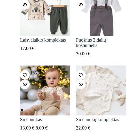
Laisvalaikio komplektas
Puošnus 2 dalių
kostiumėlis
17.00
€
30.00
€
AKCIJA
Smėlinukas
Smėlinukų komplektas
Original
Current
13.00
€
8.00
€
22.00
€
price
price