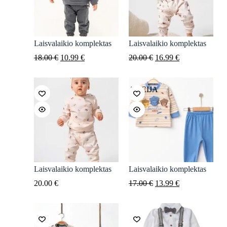
Laisvalaikio komplektas
Laisvalaikio komplektas
Original
Current
Original
Current
18.00
€
10.99
€
20.00
€
16.99
€
price
price
price
price
was:
is:
was:
is:
18.00 €.
10.99 €.
20.00 €.
16.99 €.
AKCIJA
Laisvalaikio komplektas
Laisvalaikio komplektas
Original
Current
20.00
€
17.00
€
13.99
€
price
price
was:
is:
17.00 €.
13.99 €.