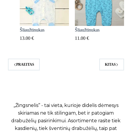
Šliaužtinukas
Šliaužtinukas
13.00
€
11.00
€
PRAEITAS
KITAS
,,Žingsnelis’’ - tai vieta, kurioje didelis dėmesys
skiriamas ne tik stilingam, bet ir patogiam
drabužėlių pasirinkimui. Asortimente rasite tiek
kasdienių, tiek šventinių drabužėlių, taip pat