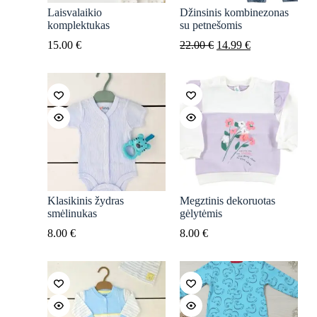
Laisvalaikio
Džinsinis kombinezonas
komplektukas
su petnešomis
Original
Current
15.00
€
22.00
€
14.99
€
price
price
was:
is:
22.00 €.
14.99 €.
Klasikinis žydras
Megztinis dekoruotas
smėlinukas
gėlytėmis
8.00
€
8.00
€