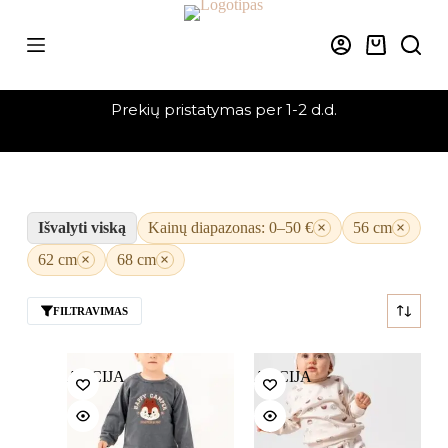
Skip
to
content
Krepšelis
Prekių pristatymas per 1-2 d.d.
Išvalyti viską
Kainų diapazonas: 0–50 €
×
56 cm
×
62 cm
×
68 cm
×
FILTRAVIMAS
AKCIJA
AKCIJA