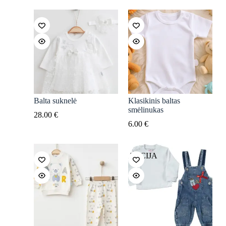
was:
is:
13.00 €.
8.00 €.
Balta suknelė
Klasikinis baltas
smėlinukas
28.00
€
6.00
€
AKCIJA