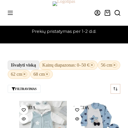
Skip
to
content
Krepšelis
Prekių pristatymas per 1-2 d.d.
Išvalyti viską
Kainų diapazonas: 0–50 €
×
56 cm
×
62 cm
×
68 cm
×
FILTRAVIMAS
AKCIJA
AKCIJA