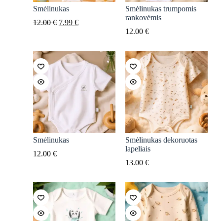
Smėlinukas
Smėlinukas trumpomis
rankovėmis
Original
Current
12.00
€
7.99
€
price
price
12.00
€
was:
is:
12.00 €.
7.99 €.
Smėlinukas
Smėlinukas dekoruotas
lapeliais
12.00
€
13.00
€