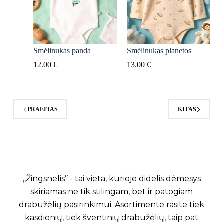
Smėlinukas panda
Smėlinukas planetos
12.00
€
13.00
€
PRAEITAS
KITAS
,,Žingsnelis’’ - tai vieta, kurioje didelis dėmesys
skiriamas ne tik stilingam, bet ir patogiam
drabužėlių pasirinkimui. Asortimente rasite tiek
kasdienių, tiek šventinių drabužėlių, taip pat