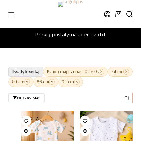
Skip
to
content
Krepšelis
Prekių pristatymas per 1-2 d.d.
Išvalyti viską
Kainų diapazonas: 0–50 €
×
74 cm
×
80 cm
×
86 cm
×
92 cm
×
FILTRAVIMAS
AKCIJA