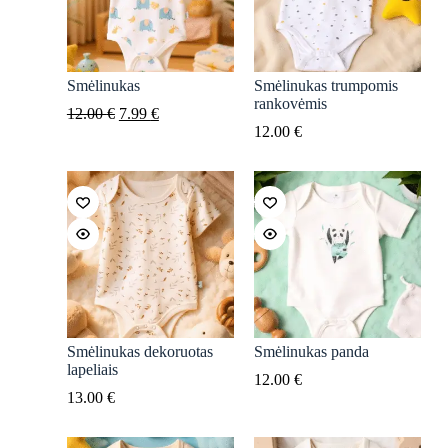
Smėlinukas
Smėlinukas trumpomis
rankovėmis
Original
Current
12.00
€
7.99
€
price
price
12.00
€
was:
is:
12.00 €.
7.99 €.
Smėlinukas dekoruotas
Smėlinukas panda
lapeliais
12.00
€
13.00
€