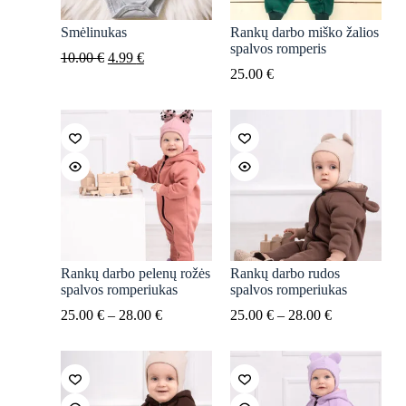
Smėlinukas
Rankų darbo miško žalios
spalvos romperis
Original
Current
10.00
€
4.99
€
price
price
25.00
€
was:
is:
10.00 €.
4.99 €.
Rankų darbo pelenų rožės
Rankų darbo rudos
spalvos romperiukas
spalvos romperiukas
Price
Price
25.00
€
–
28.00
€
25.00
€
–
28.00
€
range:
range:
25.00 €
25.00 €
through
through
28.00 €
28.00 €