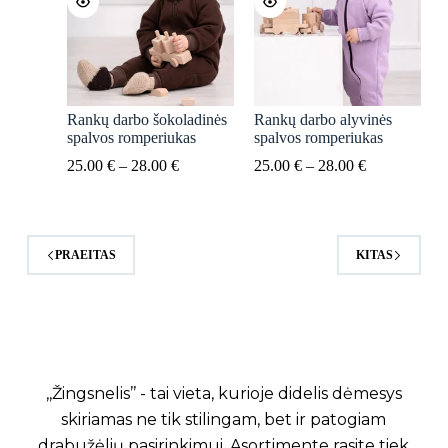
Rankų darbo šokoladinės
Rankų darbo alyvinės
spalvos romperiukas
spalvos romperiukas
Price
Price
25.00
€
–
28.00
€
25.00
€
–
28.00
€
range:
range:
25.00 €
25.00 €
through
through
28.00 €
28.00 €
PRAEITAS
KITAS
,,Žingsnelis’’ - tai vieta, kurioje didelis dėmesys
skiriamas ne tik stilingam, bet ir patogiam
drabužėlių pasirinkimui. Asortimente rasite tiek