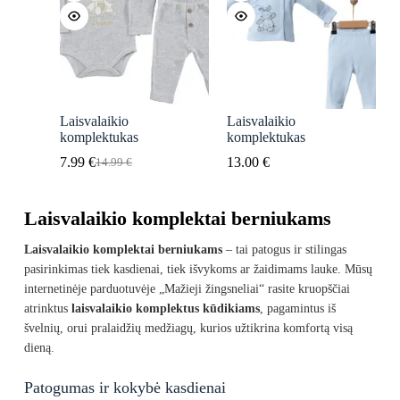
Laisvalaikio
Laisvalaikio
komplektukas
komplektukas
7.99
€
13.00
€
14.99
€
Original
Current
price
price
was:
is:
Laisvalaikio komplektai berniukams
14.99 €.
7.99 €.
Laisvalaikio komplektai berniukams
– tai patogus ir stilingas
pasirinkimas tiek kasdienai, tiek išvykoms ar žaidimams lauke. Mūsų
internetinėje parduotuvėje „Mažieji žingsneliai“ rasite kruopščiai
atrinktus
laisvalaikio komplektus kūdikiams
, pagamintus iš
švelnių, orui pralaidžių medžiagų, kurios užtikrina komfortą visą
dieną.
Patogumas ir kokybė kasdienai