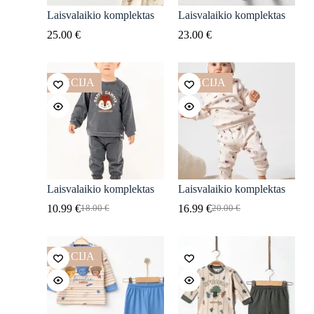
Laisvalaikio komplektas
Laisvalaikio komplektas
25.00
€
23.00
€
AKCIJA
AKCIJA
Laisvalaikio komplektas
Laisvalaikio komplektas
10.99
€
16.99
€
18.00
€
20.00
€
Original
Current
Original
Current
price
price
price
price
was:
is:
was:
is:
18.00 €.
10.99 €.
20.00 €.
16.99 €.
AKCIJA