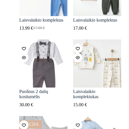
Laisvalaikio komplektas
Laisvalaikio komplektas
13.99
€
17.00
€
17.00
€
Original
Current
price
price
was:
is:
17.00 €.
13.99 €.
Puošnus 2 dalių
Laisvalaikio
kostiumėlis
komplektukas
30.00
€
15.00
€
AKCIJA