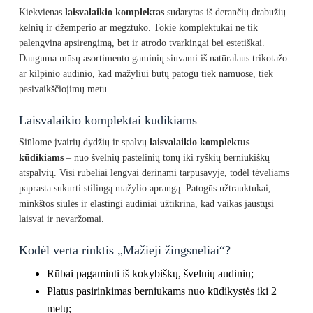
Kiekvienas
laisvalaikio komplektas
sudarytas iš derančių drabužių –
kelnių ir džemperio ar megztuko. Tokie komplektukai ne tik
palengvina apsirengimą, bet ir atrodo tvarkingai bei estetiškai.
Dauguma mūsų asortimento gaminių siuvami iš natūralaus trikotažo
ar kilpinio audinio, kad mažyliui būtų patogu tiek namuose, tiek
pasivaikščiojimų metu.
Laisvalaikio komplektai kūdikiams
Siūlome įvairių dydžių ir spalvų
laisvalaikio komplektus
kūdikiams
– nuo švelnių pastelinių tonų iki ryškių berniukiškų
atspalvių. Visi rūbeliai lengvai derinami tarpusavyje, todėl tėveliams
paprasta sukurti stilingą mažylio aprangą. Patogūs užtrauktukai,
minkštos siūlės ir elastingi audiniai užtikrina, kad vaikas jaustųsi
laisvai ir nevaržomai.
Kodėl verta rinktis „Mažieji žingsneliai“?
Rūbai pagaminti iš kokybiškų, švelnių audinių;
Platus pasirinkimas berniukams nuo kūdikystės iki 2
metų;