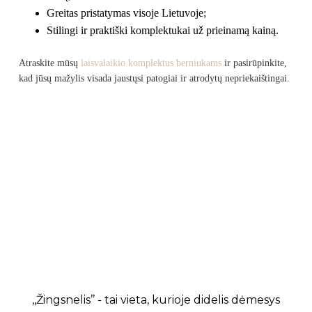
Greitas pristatymas visoje Lietuvoje;
Stilingi ir praktiški komplektukai už prieinamą kainą.
Atraskite mūsų
laisvalaikio komplektus berniukams
ir pasirūpinkite,
kad jūsų mažylis visada jaustųsi patogiai ir atrodytų nepriekaištingai.
,,Žingsnelis’’ - tai vieta, kurioje didelis dėmesys