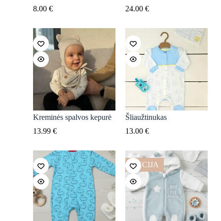
8.00
€
24.00
€
Kreminės spalvos kepurė
Šliaužtinukas
13.99
€
13.00
€
AKCIJA