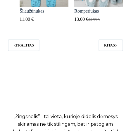
Šliaužtinukas
Romperiukas
11.00
€
13.00
€
22.00
€
Original
Current
price
price
was:
is:
22.00 €.
13.00 €.
PRAEITAS
KITAS
,,Žingsnelis’’ - tai vieta, kurioje didelis dėmesys
skiriamas ne tik stilingam, bet ir patogiam