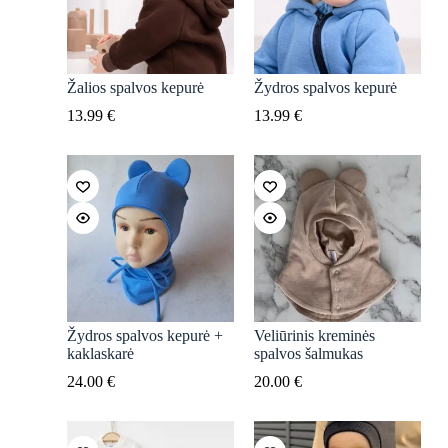
Žalios spalvos kepurė
Žydros spalvos kepurė
13.99
€
13.99
€
Žydros spalvos kepurė +
Veliūrinis kreminės
kaklaskarė
spalvos šalmukas
24.00
€
20.00
€