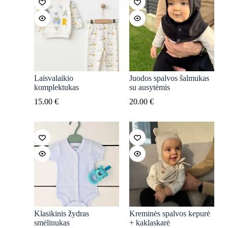
Laisvalaikio
Juodos spalvos šalmukas
komplektukas
su ausytėmis
15.00
€
20.00
€
Klasikinis žydras
Kreminės spalvos kepurė
smėlinukas
+ kaklaskarė