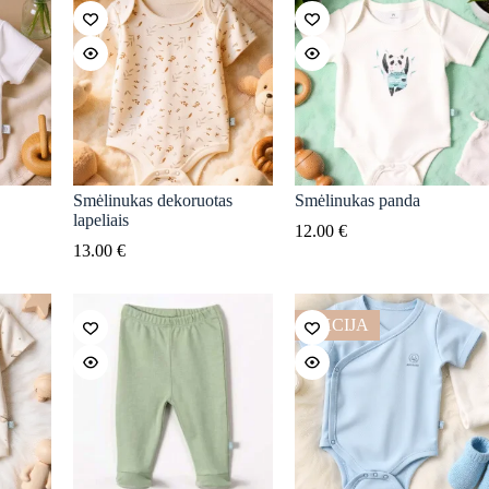
Smėlinukas dekoruotas
Smėlinukas panda
lapeliais
12.00
€
13.00
€
AKCIJA