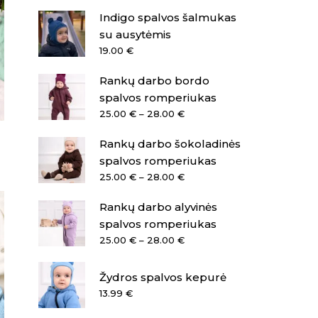
Indigo spalvos šalmukas
su ausytėmis
19.00
€
Rankų darbo bordo
spalvos romperiukas
Price
25.00
€
–
28.00
€
range:
Rankų darbo šokoladinės
25.00 €
through
spalvos romperiukas
28.00 €
Price
25.00
€
–
28.00
€
range:
Rankų darbo alyvinės
25.00 €
through
spalvos romperiukas
28.00 €
Price
25.00
€
–
28.00
€
range:
25.00 €
Žydros spalvos kepurė
through
13.99
€
28.00 €