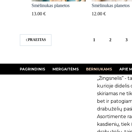
Smėlinukas planetos
Smėlinukas planetos
13.00
€
12.00
€
1
2
3
PRAEITAS
PAGRINDINIS
MERGAITĖMS
BERNIUKAMS
APIE 
,,Žingsnelis’’ - ta
kurioje dideli
skiriamas ne tik
bet ir patogia
drabužėlių pasi
Asortimente ras
kasdienių, tiek
drabužėlių, tai