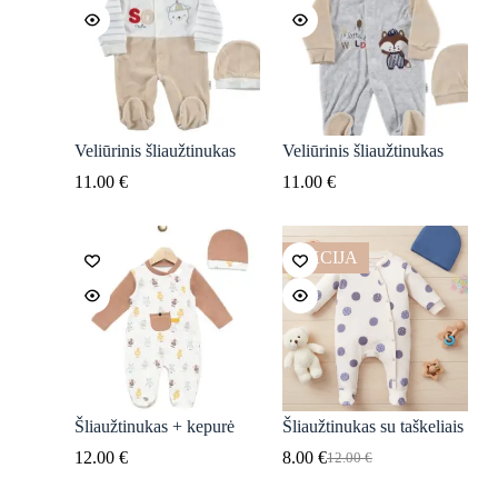
Veliūrinis šliaužtinukas
Veliūrinis šliaužtinukas
11.00
€
11.00
€
AKCIJA
Šliaužtinukas + kepurė
Šliaužtinukas su taškeliais
12.00
€
8.00
€
12.00
€
Original
Current
price
price