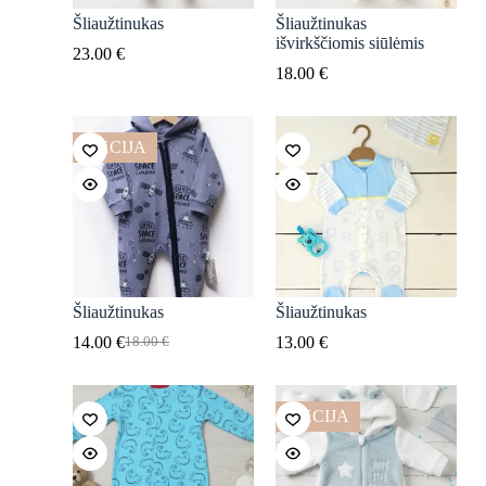
Šliaužtinukas
Šliaužtinukas
išvirkščiomis siūlėmis
23.00
€
18.00
€
AKCIJA
Šliaužtinukas
Šliaužtinukas
14.00
€
13.00
€
18.00
€
Original
Current
price
price
was:
is:
18.00 €.
14.00 €.
AKCIJA