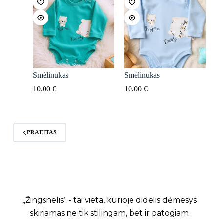
Smėlinukas
Smėlinukas
10.00
€
10.00
€
PRAEITAS
,,Žingsnelis’’ - tai vieta, kurioje didelis dėmesys
skiriamas ne tik stilingam, bet ir patogiam