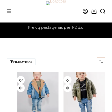
Skip
to
content
Krepšelis
Prekių pristatymas per 1-2 d.d.
FILTRAVIMAS