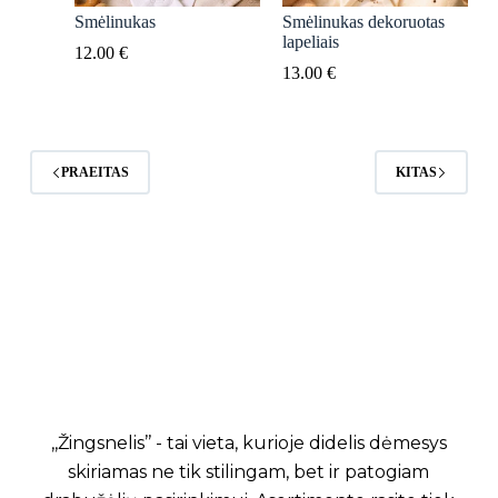
Smėlinukas
Smėlinukas dekoruotas
lapeliais
12.00
€
13.00
€
PRAEITAS
KITAS
,,Žingsnelis’’ - tai vieta, kurioje didelis dėmesys
skiriamas ne tik stilingam, bet ir patogiam