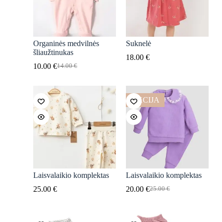
Organinės medvilnės
Suknelė
šliaužtinukas
18.00
€
10.00
€
14.00
€
Original
Current
price
price
was:
is:
14.00 €.
10.00 €.
AKCIJA
Laisvalaikio komplektas
Laisvalaikio komplektas
25.00
€
20.00
€
25.00
€
Original
Current
price
price
was:
is:
25.00 €.
20.00 €.