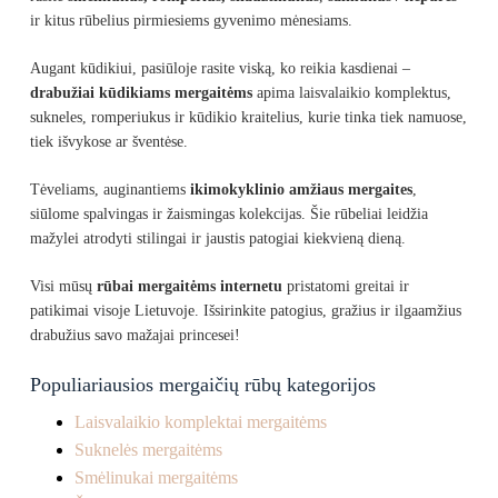
ir kitus rūbelius pirmiesiems gyvenimo mėnesiams.
Augant kūdikiui, pasiūloje rasite viską, ko reikia kasdienai –
drabužiai kūdikiams mergaitėms
apima laisvalaikio komplektus,
sukneles, romperiukus ir kūdikio kraitelius, kurie tinka tiek namuose,
tiek išvykose ar šventėse.
Tėveliams, auginantiems
ikimokyklinio amžiaus mergaites
,
siūlome spalvingas ir žaismingas kolekcijas. Šie rūbeliai leidžia
mažylei atrodyti stilingai ir jaustis patogiai kiekvieną dieną.
Visi mūsų
rūbai mergaitėms internetu
pristatomi greitai ir
patikimai visoje Lietuvoje. Išsirinkite patogius, gražius ir ilgaamžius
drabužius savo mažajai princesei!
Populiariausios mergaičių rūbų kategorijos
Laisvalaikio komplektai mergaitėms
Suknelės mergaitėms
Smėlinukai mergaitėms