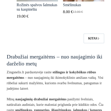
Rožinės spalvos šalmukas
Smėlinukas
su kaspinėliu
8.00
€
13.00
€
Original
Current
19.00
€
price
price
was:
is:
13.00 €.
8.00 €.
KITAS
Drabužiai mergaitėms – nuo naujagimio iki
darželio metų
Zingsnelis.lt parduotuvėje rasite
stilingus ir kokybiškus rūbus
mergaitėms
– nuo naujagimių iki ikimokyklinio amžiaus vaikų. Visi
rūbeliai sukurti mažylėms, kurioms svarbu švelnumas, patogumas ir
judėjimo laisvė.
Mūsų
naujagimių drabužiai mergaitėms
pasižymi švelniais,
natūraliais audiniais, kurie maloniai priglunda prie kūdikio odos. Čia
rasite
smėlinukus, romperius, šliaužtinukus
,
šalmukus / kepures