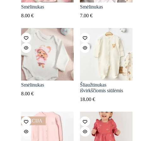
Smėlinukas
Smėlinukas
8.00
€
7.00
€
Smėlinukas
Šliaužtinukas
išvirkščiomis siūlėmis
8.00
€
18.00
€
AKCIJA