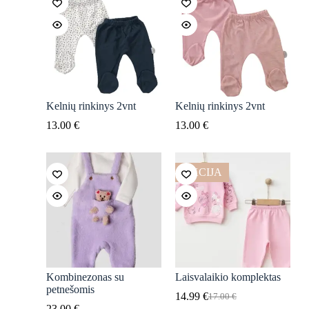
Kelnių rinkinys 2vnt
Kelnių rinkinys 2vnt
13.00
€
13.00
€
AKCIJA
Kombinezonas su
Laisvalaikio komplektas
petnešomis
14.99
€
17.00
€
Original
Current
23.00
€