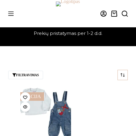
Skip
to
content
Krepšelis
Prekių pristatymas per 1-2 d.d.
FILTRAVIMAS
AKCIJA