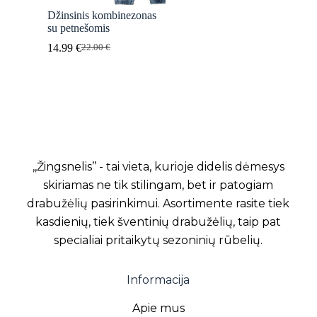
Džinsinis kombinezonas
su petnešomis
14.99
€
22.00
€
Original
Current
price
price
was:
is:
22.00 €.
14.99 €.
,,Žingsnelis’’ - tai vieta, kurioje didelis dėmesys
skiriamas ne tik stilingam, bet ir patogiam
drabužėlių pasirinkimui. Asortimente rasite tiek
kasdienių, tiek šventinių drabužėlių, taip pat
specialiai pritaikytų sezoninių rūbelių.
Informacija
Apie mus