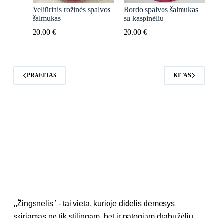
Veliūrinis rožinės spalvos
Bordo spalvos šalmukas
šalmukas
su kaspinėliu
20.00
€
20.00
€
PRAEITAS
KITAS
,,Žingsnelis’’ - tai vieta, kurioje didelis dėmesys
skiriamas ne tik stilingam, bet ir patogiam drabužėlių