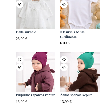
Balta suknelė
Klasikinis baltas
smėlinukas
28.00
€
6.00
€
Purpurinės spalvos kepurė
Žalios spalvos kepurė
13.99
€
13.99
€