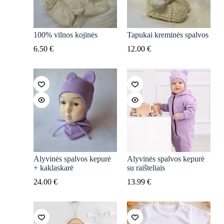
100% vilnos kojinės
Tapukai kreminės spalvos
6.50
€
12.00
€
Alyvinės spalvos kepurė
Alyvinės spalvos kepurė
+ kaklaskarė
su raišteliais
24.00
€
13.99
€