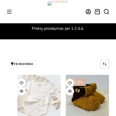
Skip
to
content
Krepšelis
Prekių pristatymas per 1-2 d.d.
FILTRAVIMAS
AKCIJA