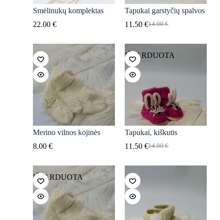
Smėlinukų komplektas
Tapukai garstyčių spalvos
22.00
€
11.50
€
14.00
€
Original
Current
price
price
was:
is:
14.00 €.
11.50 €.
IŠPARDUOTA
Merino vilnos kojinės
Tapukai, kiškutis
8.00
€
11.50
€
14.00
€
Original
Current
price
price
was:
is:
14.00 €.
11.50 €.
IŠPARDUOTA