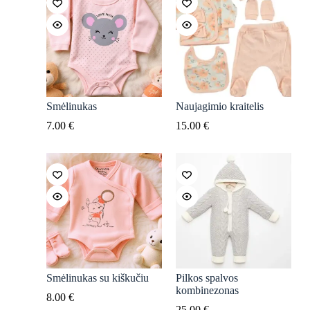
Smėlinukas
Naujagimio kraitelis
7.00
€
15.00
€
Smėlinukas su kiškučiu
Pilkos spalvos
kombinezonas
8.00
€
25.00
€