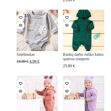
AKCIJA
Smėlinukas
Rankų darbo miško žalios
spalvos romperis
Original
Current
10.00
€
4.99
€
price
price
25.00
€
was:
is:
10.00 €.
4.99 €.