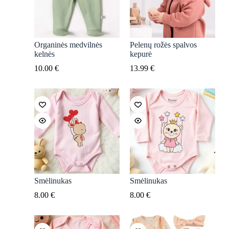
Organinės medvilnės
Pelenų rožės spalvos
kelnės
kepurė
10.00
€
13.99
€
Smėlinukas
Smėlinukas
8.00
€
8.00
€