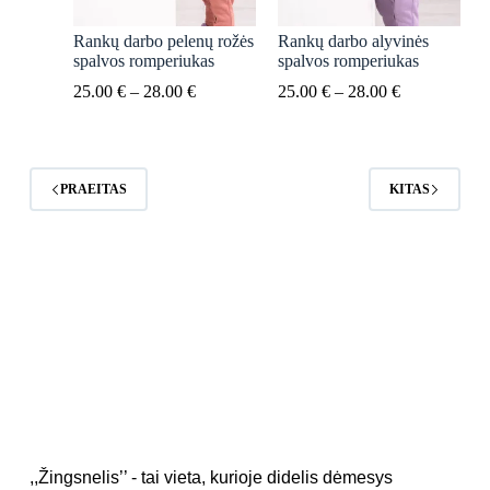
Rankų darbo pelenų rožės
Rankų darbo alyvinės
spalvos romperiukas
spalvos romperiukas
Price
Price
25.00
€
–
28.00
€
25.00
€
–
28.00
€
range:
range:
25.00 €
25.00 €
through
through
28.00 €
28.00 €
PRAEITAS
KITAS
,,Žingsnelis’’ - tai vieta, kurioje didelis dėmesys