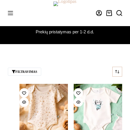
Skip
to
content
Krepšelis
Prekių pristatymas per 1-2 d.d.
FILTRAVIMAS