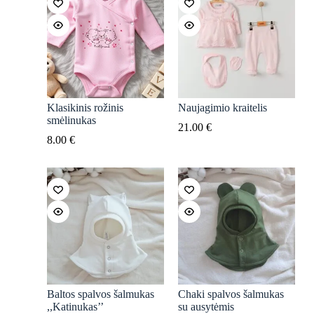
Klasikinis rožinis
Naujagimio kraitelis
smėlinukas
21.00
€
8.00
€
Baltos spalvos šalmukas
Chaki spalvos šalmukas
,,Katinukas’’
su ausytėmis