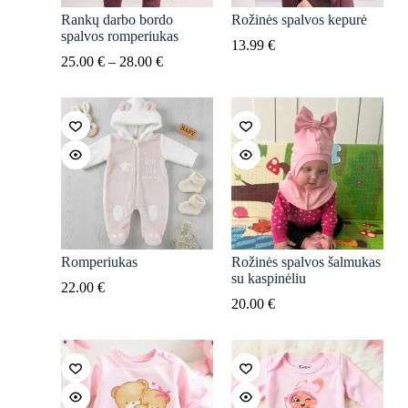
Rankų darbo bordo
Rožinės spalvos kepurė
spalvos romperiukas
13.99
€
Price
25.00
€
–
28.00
€
range:
25.00 €
through
28.00 €
Romperiukas
Rožinės spalvos šalmukas
su kaspinėliu
22.00
€
20.00
€