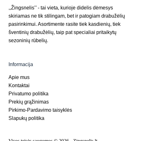
,,Žingsnelis’’ - tai vieta, kurioje didelis dėmesys
skiriamas ne tik stilingam, bet ir patogiam drabužėlių
pasirinkimui. Asortimente rasite tiek kasdienių, tiek
šventinių drabužėlių, taip pat specialiai pritaikytų
sezoninių rūbelių.
Informacija
Apie mus
Kontaktai
Privatumo politika
Prekių grąžinimas
Pirkimo-Pardavimo taisyklės
Slapukų politika
Visos teisės saugomos © 2026 - Zingsnelis.lt