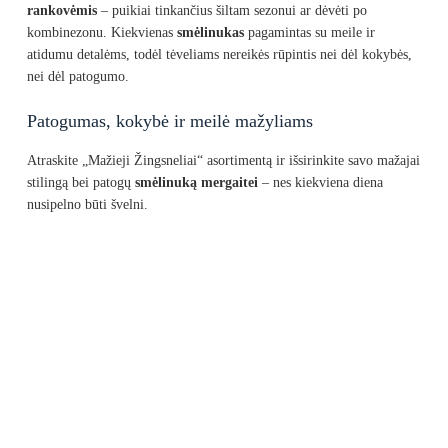
rankovėmis
– puikiai tinkančius šiltam sezonui ar dėvėti po
kombinezonu. Kiekvienas
smėlinukas
pagamintas su meile ir
atidumu detalėms, todėl tėveliams nereikės rūpintis nei dėl kokybės,
nei dėl patogumo.
Patogumas, kokybė ir meilė mažyliams
Atraskite „Mažieji Žingsneliai“ asortimentą ir išsirinkite savo mažajai
stilingą bei patogų
smėlinuką mergaitei
– nes kiekviena diena
nusipelno būti švelni.