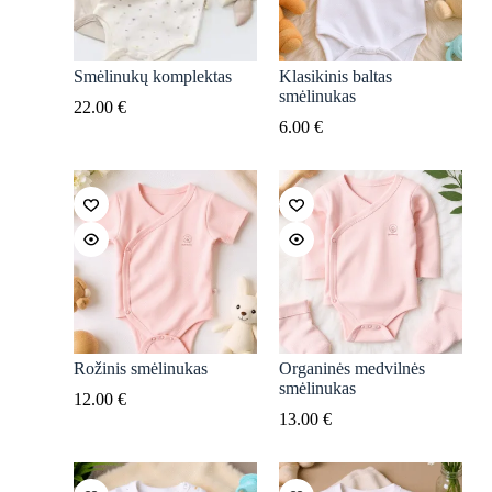
Smėlinukų komplektas
Klasikinis baltas
smėlinukas
22.00
€
6.00
€
Rožinis smėlinukas
Organinės medvilnės
smėlinukas
12.00
€
13.00
€