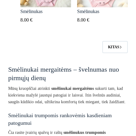
Smėlinukas
Smėlinukas
8.00
€
8.00
€
KITAS
Smėlinukai mergaitėms – švelnumas nuo
pirmųjų dienų
Mūsų kruopščiai atrinkti
smėlinukai mergaitėms
sukurti tam, kad
kiekviena mažylė jaustųsi patogiai ir laisvai. Itin švelnūs audiniai,
saugūs kūdikio odai, užtikrina komfortą tiek miegant, tiek žaidžiant.
Smėlinukai trumpomis rankovėmis kasdieniam
patogumui
Čia rasite įvairių spalvų ir raštų
smėlinukus trumpomis