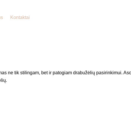
us
Kontaktai
amas ne tik stilingam, bet ir patogiam drabužėlių pasirinkimui. Aso
lių.