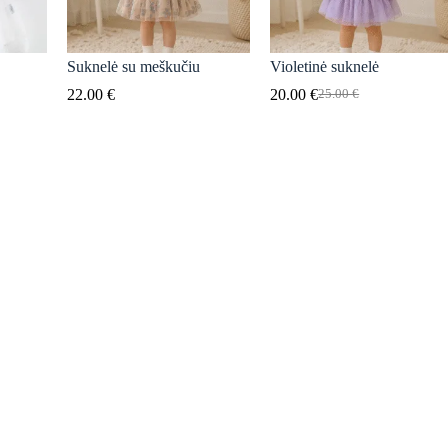
Suknelė su meškučiu
Violetinė suknelė
22.00
€
20.00
€
25.00
€
Original
Current
price
price
was:
is:
25.00 €.
20.00 €.