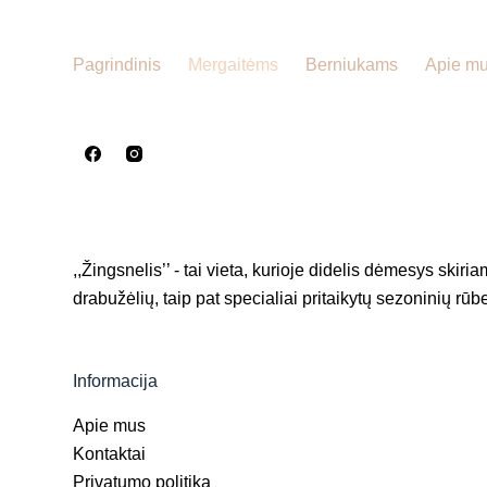
Pagrindinis
Mergaitėms
Berniukams
Apie m
,,Žingsnelis’’ - tai vieta, kurioje didelis dėmesys skiri
drabužėlių, taip pat specialiai pritaikytų sezoninių rūbe
Informacija
Apie mus
Kontaktai
Privatumo politika