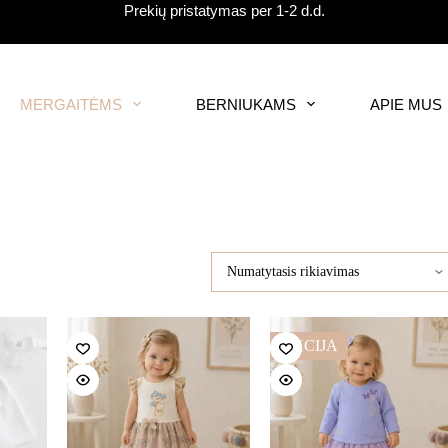
Prekių pristatymas per 1-2 d.d.
MERGAITĖMS
BERNIUKAMS
APIE MUS
AKCIJA