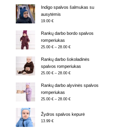
Indigo spalvos šalmukas su
ausytėmis
19.00
€
Rankų darbo bordo spalvos
romperiukas
Price
25.00
€
–
28.00
€
range:
Rankų darbo šokoladinės
25.00 €
through
spalvos romperiukas
28.00 €
Price
25.00
€
–
28.00
€
range:
Rankų darbo alyvinės spalvos
25.00 €
through
romperiukas
28.00 €
Price
25.00
€
–
28.00
€
range:
25.00 €
Žydros spalvos kepurė
through
13.99
€
28.00 €