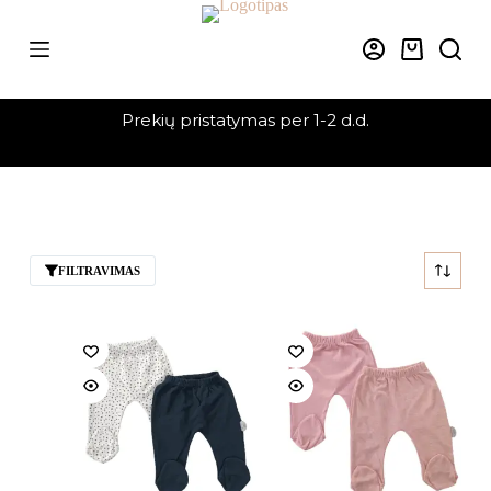
Skip
to
content
Krepšelis
Prekių pristatymas per 1-2 d.d.
FILTRAVIMAS