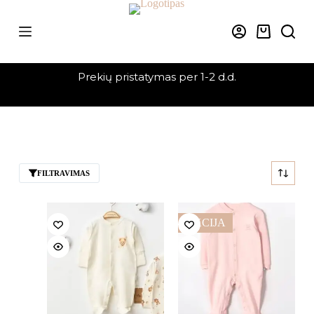
Skip
to
content
Krepšelis
Prekių pristatymas per 1-2 d.d.
FILTRAVIMAS
AKCIJA