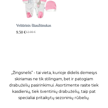
Veliūrinis šliaužtinukas
9.50
€
12.00
€
Original
Current
price
price
was:
is:
12.00 €.
9.50 €.
,,Žingsnelis’’ - tai vieta, kurioje didelis dėmesys
skiriamas ne tik stilingam, bet ir patogiam
drabužėlių pasirinkimui. Asortimente rasite tiek
kasdienių, tiek šventinių drabužėlių, taip pat
specialiai pritaikytų sezoninių rūbelių.