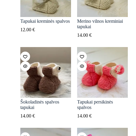
Tapukai kreminės spalvos
Merino vilnos kreminiai
tapukai
12.00
€
14.00
€
Šokoladinės spalvos
Tapukai persikinės
tapukai
spalvos
14.00
€
14.00
€