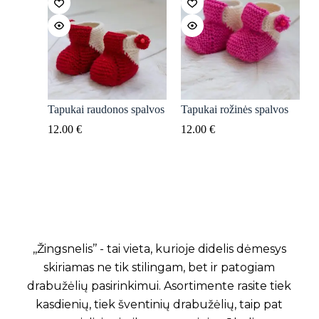
Tapukai raudonos spalvos
Tapukai rožinės spalvos
12.00
€
12.00
€
,,Žingsnelis’’ - tai vieta, kurioje didelis dėmesys
skiriamas ne tik stilingam, bet ir patogiam
drabužėlių pasirinkimui. Asortimente rasite tiek
kasdienių, tiek šventinių drabužėlių, taip pat