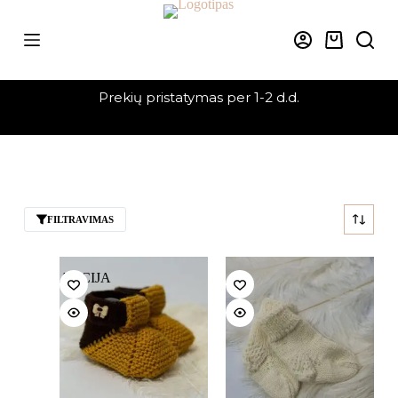
Skip
to
content
Krepšelis
Prekių pristatymas per 1-2 d.d.
FILTRAVIMAS
AKCIJA