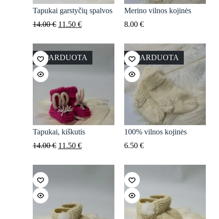
Tapukai garstyčių spalvos
Merino vilnos kojinės
Original
Current
14.00
€
11.50
€
8.00
€
price
price
was:
is:
14.00 €.
11.50 €.
IŠPARDUOTA
IŠPARDUOTA
Tapukai, kiškutis
100% vilnos kojinės
Original
Current
14.00
€
11.50
€
6.50
€
price
price
was:
is:
14.00 €.
11.50 €.