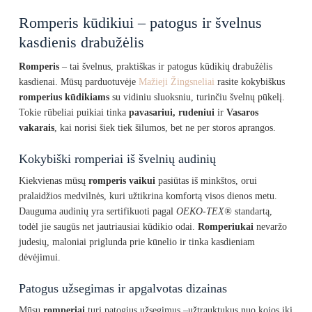
25.00 €
through
Romperis kūdikiui – patogus ir švelnus
28.00 €
kasdienis drabužėlis
Romperis
– tai švelnus, praktiškas ir patogus kūdikių drabužėlis
kasdienai. Mūsų parduotuvėje
Mažieji Žingsneliai
rasite kokybiškus
romperius kūdikiams
su vidiniu sluoksniu, turinčiu švelnų pūkelį.
Tokie rūbeliai puikiai tinka
pavasariui, rudeniui
ir
Vasaros
vakarais
, kai norisi šiek tiek šilumos, bet ne per storos aprangos.
Kokybiški romperiai iš švelnių audinių
Kiekvienas mūsų
romperis vaikui
pasiūtas iš minkštos, orui
pralaidžios medvilnės, kuri užtikrina komfortą visos dienos metu.
Dauguma audinių yra sertifikuoti pagal
OEKO-TEX®
standartą,
todėl jie saugūs net jautriausiai kūdikio odai.
Romperiukai
nevaržo
judesių, maloniai priglunda prie kūnelio ir tinka kasdieniam
dėvėjimui.
Patogus užsegimas ir apgalvotas dizainas
Mūsų
romperiai
turi patogius užsegimus –užtrauktukus nuo kojos iki