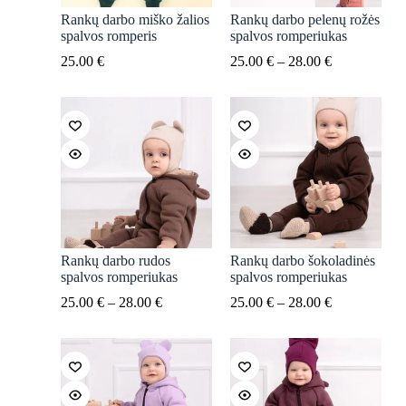
Rankų darbo miško žalios
Rankų darbo pelenų rožės
spalvos romperis
spalvos romperiukas
Price
25.00
€
25.00
€
–
28.00
€
range:
25.00 €
through
28.00 €
Rankų darbo rudos
Rankų darbo šokoladinės
spalvos romperiukas
spalvos romperiukas
Price
Price
25.00
€
–
28.00
€
25.00
€
–
28.00
€
range:
range:
25.00 €
25.00 €
through
through
28.00 €
28.00 €