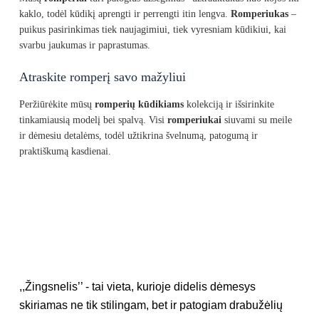
kaklo, todėl kūdikį aprengti ir perrengti itin lengva.
Romperiukas
–
puikus pasirinkimas tiek naujagimiui, tiek vyresniam kūdikiui, kai
svarbu jaukumas ir paprastumas.
Atraskite romperį savo mažyliui
Peržiūrėkite mūsų
romperių kūdikiams
kolekciją ir išsirinkite
tinkamiausią modelį bei spalvą. Visi
romperiukai
siuvami su meile
ir dėmesiu detalėms, todėl užtikrina švelnumą, patogumą ir
praktiškumą kasdienai.
,,Žingsnelis’’ - tai vieta, kurioje didelis dėmesys
skiriamas ne tik stilingam, bet ir patogiam drabužėlių