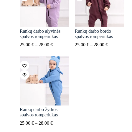
Rankų darbo alyvinės
Rankų darbo bordo
spalvos romperiukas
spalvos romperiukas
Price
Price
25.00
€
–
28.00
€
25.00
€
–
28.00
€
range:
range:
25.00 €
25.00 €
through
through
28.00 €
28.00 €
Rankų darbo žydros
spalvos romperiukas
Price
25.00
€
–
28.00
€
range: