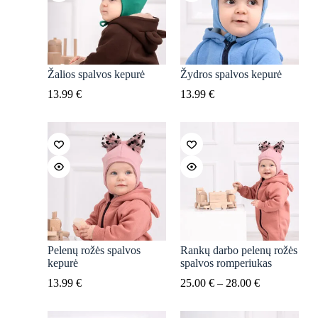
Žalios spalvos kepurė
Žydros spalvos kepurė
13.99
€
13.99
€
Pelenų rožės spalvos
Rankų darbo pelenų rožės
kepurė
spalvos romperiukas
13.99
€
25.00
€
–
28.00
€