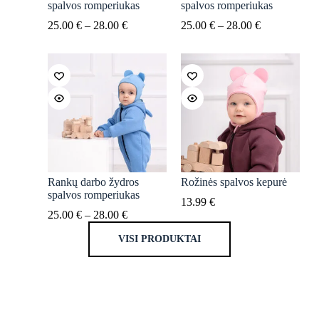
spalvos romperiukas
spalvos romperiukas
25.00
€
–
28.00
€
25.00
€
–
28.00
€
Rankų darbo žydros
Rožinės spalvos kepurė
spalvos romperiukas
13.99
€
25.00
€
–
28.00
€
VISI PRODUKTAI