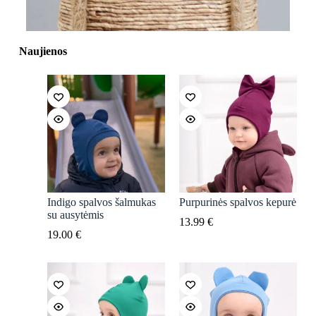
Naujienos
Indigo spalvos šalmukas
Purpurinės spalvos kepurė
su ausytėmis
13.99
€
19.00
€