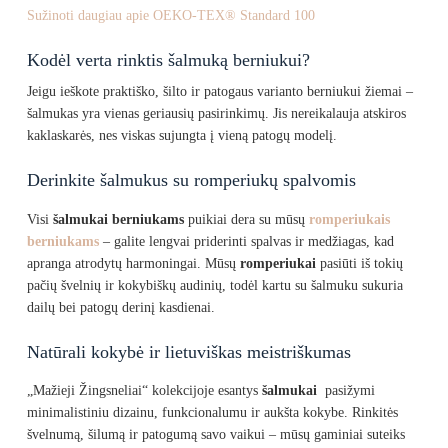
Sužinoti daugiau apie OEKO-TEX® Standard 100
Kodėl verta rinktis šalmuką berniukui?
Jeigu ieškote praktiško, šilto ir patogaus varianto berniukui žiemai –
šalmukas yra vienas geriausių pasirinkimų. Jis nereikalauja atskiros
kaklaskarės, nes viskas sujungta į vieną patogų modelį.
Derinkite šalmukus su romperiukų spalvomis
Visi
šalmukai berniukams
puikiai dera su mūsų
romperiukais
berniukams
– galite lengvai priderinti spalvas ir medžiagas, kad
apranga atrodytų harmoningai. Mūsų
romperiukai
pasiūti iš tokių
pačių švelnių ir kokybiškų audinių, todėl kartu su šalmuku sukuria
dailų bei patogų derinį kasdienai.
Natūrali kokybė ir lietuviškas meistriškumas
„Mažieji Žingsneliai“ kolekcijoje esantys
šalmukai
pasižymi
minimalistiniu dizainu, funkcionalumu ir aukšta kokybe. Rinkitės
švelnumą, šilumą ir patogumą savo vaikui – mūsų gaminiai suteiks