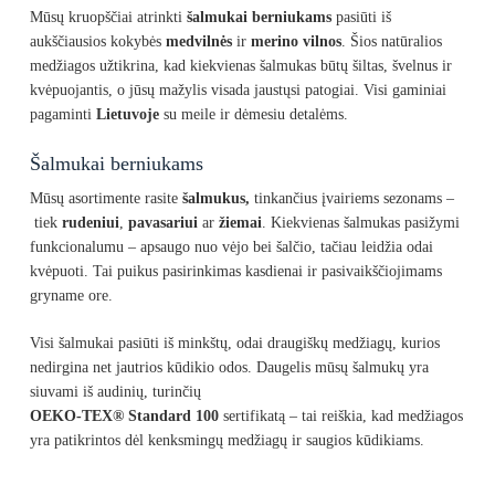
Mūsų kruopščiai atrinkti
šalmukai berniukams
pasiūti iš
aukščiausios kokybės
medvilnės
ir
merino vilnos
. Šios natūralios
medžiagos užtikrina, kad kiekvienas šalmukas būtų šiltas, švelnus ir
kvėpuojantis, o jūsų mažylis visada jaustųsi patogiai. Visi gaminiai
pagaminti
Lietuvoje
su meile ir dėmesiu detalėms.
Šalmukai berniukams
Mūsų asortimente rasite
šalmukus,
tinkančius įvairiems sezonams –
tiek
rudeniui
,
pavasariui
ar
žiemai
. Kiekvienas šalmukas pasižymi
funkcionalumu – apsaugo nuo vėjo bei šalčio, tačiau leidžia odai
kvėpuoti. Tai puikus pasirinkimas kasdienai ir pasivaikščiojimams
gryname ore.
Visi šalmukai pasiūti iš minkštų, odai draugiškų medžiagų, kurios
nedirgina net jautrios kūdikio odos. Daugelis mūsų šalmukų yra
siuvami iš audinių, turinčių
OEKO-TEX® Standard 100
sertifikatą – tai reiškia, kad medžiagos
yra patikrintos dėl kenksmingų medžiagų ir saugios kūdikiams.