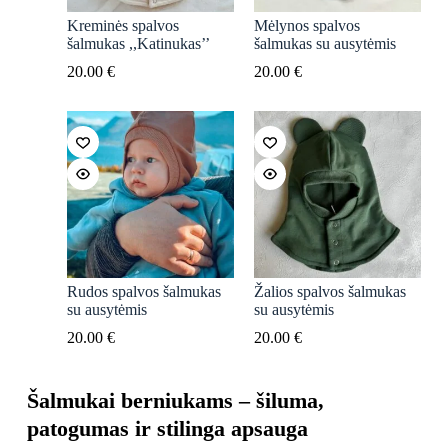
Kreminės spalvos
Mėlynos spalvos
šalmukas ,,Katinukas’’
šalmukas su ausytėmis
20.00
€
20.00
€
Rudos spalvos šalmukas
Žalios spalvos šalmukas
su ausytėmis
su ausytėmis
20.00
€
20.00
€
Šalmukai berniukams – šiluma,
patogumas ir stilinga apsauga