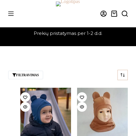
Skip
to
content
Krepšelis
Prekių pristatymas per 1-2 d.d.
FILTRAVIMAS