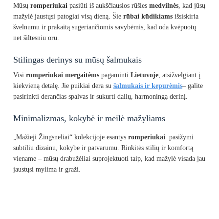
Mūsų
romperiukai
pasiūti iš aukščiausios rūšies
medvilnės
, kad jūsų
mažylė jaustųsi patogiai visą dieną. Šie
rūbai kūdikiams
išsiskiria
švelnumu ir prakaitą sugeriančiomis savybėmis, kad oda kvėpuotų
net šiltesniu oru.
Stilingas derinys su mūsų šalmukais
Visi
romperiukai mergaitėms
pagaminti
Lietuvoje
, atsižvelgiant į
kiekvieną detalę. Jie puikiai dera su
šalmukais ir kepurėmis
– galite
pasirinkti derančias spalvas ir sukurti dailų, harmoningą derinį.
Minimalizmas, kokybė ir meilė mažyliams
„Mažieji Žingsneliai“ kolekcijoje esantys
romperiukai
pasižymi
subtiliu dizainu, kokybe ir patvarumu. Rinkitės stilių ir komfortą
viename – mūsų drabužėliai suprojektuoti taip, kad mažylė visada jau
jaustųsi mylima ir graži.