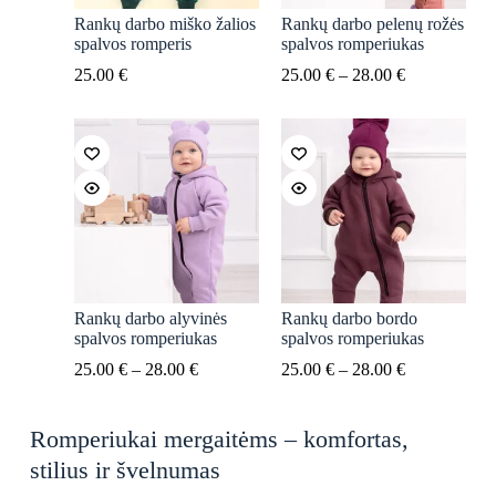
Rankų darbo miško žalios
Rankų darbo pelenų rožės
spalvos romperis
spalvos romperiukas
Price
25.00
€
25.00
€
–
28.00
€
range:
25.00 €
through
28.00 €
Rankų darbo alyvinės
Rankų darbo bordo
spalvos romperiukas
spalvos romperiukas
Price
Price
25.00
€
–
28.00
€
25.00
€
–
28.00
€
range:
range:
25.00 €
25.00 €
through
through
Romperiukai mergaitėms – komfortas,
28.00 €
28.00 €
stilius ir švelnumas