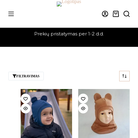
Skip
to
content
Krepšelis
Prekių pristatymas per 1-2 d.d.
FILTRAVIMAS