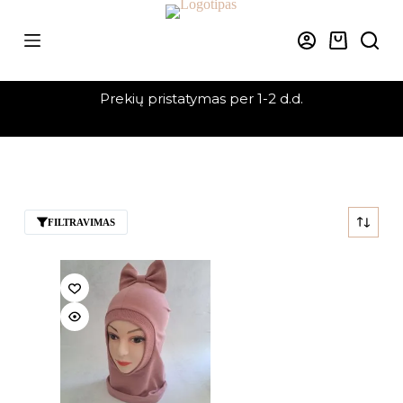
Skip
to
content
Krepšelis
Prekių pristatymas per 1-2 d.d.
FILTRAVIMAS