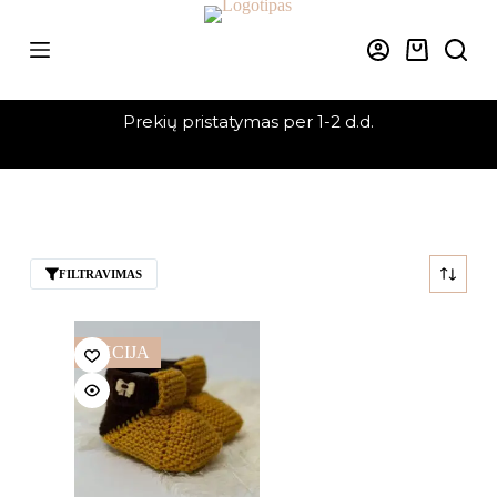
Skip
to
content
Krepšelis
Prekių pristatymas per 1-2 d.d.
FILTRAVIMAS
AKCIJA