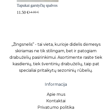
Tapukai garstyčių spalvos
11.50
€
14.00
€
Original
Current
price
price
was:
is:
14.00 €.
11.50 €.
,,Žingsnelis’’ - tai vieta, kurioje didelis dėmesys
skiriamas ne tik stilingam, bet ir patogiam
drabužėlių pasirinkimui. Asortimente rasite tiek
kasdienių, tiek šventinių drabužėlių, taip pat
specialiai pritaikytų sezoninių rūbelių.
Informacija
Apie mus
Kontaktai
Privatumo politika