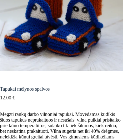
Tapukai mėlynos spalvos
12.00
€
Megzti rankų darbo vilnoniai tapukai. Movėdamas kūdikis
šiuos tapukus neprakaituos ir nesušals, vilna puikiai prisitaiko
prie kūno temperatūros, sulaiko tik tiek šilumos, kiek reikia,
bet neskatina prakaituoti. Vilna sugeria net iki 40% drėgmės,
neleidžia kūnui greitai atvėsti. Vos gimusiems kūdikėliams