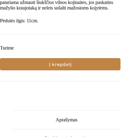
patariama užmauti šiukščios vilnos kojinaites, jos paskatins
mažylio kraujotaką ir neleis sušalti mažosioms kojytėms.
Pėdutės ilgis: 11cm.
Turime
Į krepšelį
Aprašymas