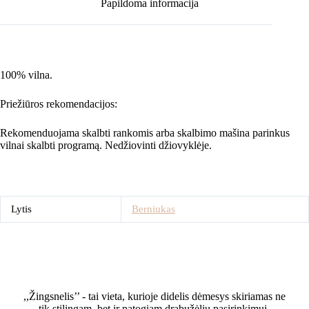
Papildoma informacija
100% vilna.
Priežiūros rekomendacijos:
Rekomenduojama skalbti rankomis arba skalbimo mašina parinkus
vilnai skalbti programą. Nedžiovinti džiovyklėje.
Lytis
Berniukas
,,Žingsnelis’’ - tai vieta, kurioje didelis dėmesys skiriamas ne
tik stilingam, bet ir patogiam drabužėlių pasirinkimui.