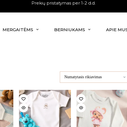
Prekių pristatymas per 1-2 d.d.
MERGAITĖMS
BERNIUKAMS
APIE MU