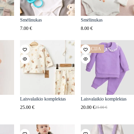
Smėlinukas
Smėlinukas
7.00
€
8.00
€
AKCIJA
Laisvalaikio komplektas
Laisvalaikio komplektas
25.00
€
20.00
€
25.00
€
Original
Current
price
price
was:
is:
25.00 €.
20.00 €.