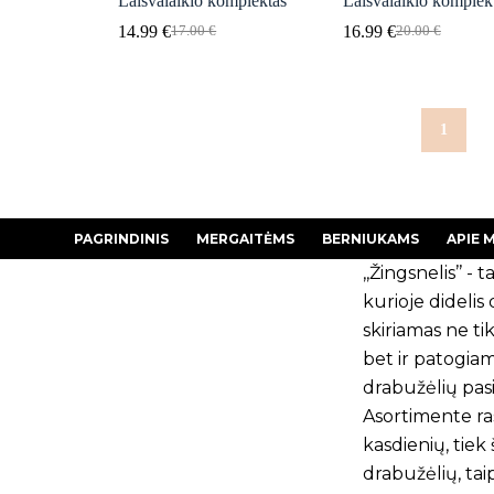
Laisvalaikio komplektas
Laisvalaikio komplek
14.99
€
16.99
€
17.00
€
20.00
€
Original
Current
Original
Current
price
price
price
price
was:
is:
was:
is:
17.00 €.
14.99 €.
20.00 €.
16.99 €.
1
PAGRINDINIS
MERGAITĖMS
BERNIUKAMS
APIE 
,,Žingsnelis’’ - ta
kurioje dideli
skiriamas ne tik
bet ir patogia
drabužėlių pasi
Asortimente ras
kasdienių, tiek
drabužėlių, tai