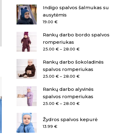
Indigo spalvos šalmukas su
ausytėmis
19.00
€
Rankų darbo bordo spalvos
romperiukas
Price
25.00
€
–
28.00
€
range:
Rankų darbo šokoladinės
25.00 €
through
spalvos romperiukas
28.00 €
Price
25.00
€
–
28.00
€
range:
Rankų darbo alyvinės
25.00 €
through
spalvos romperiukas
28.00 €
Price
25.00
€
–
28.00
€
range:
25.00 €
Žydros spalvos kepurė
through
13.99
€
28.00 €