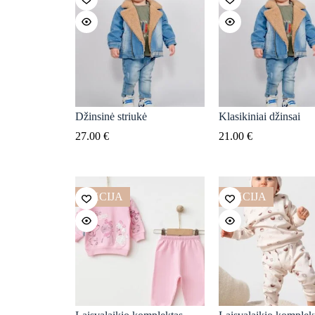
Džinsinė striukė
Klasikiniai džinsai
27.00
€
21.00
€
AKCIJA
AKCIJA