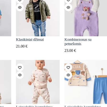
Klasikiniai džinsai
Kombinezonas su
petnešomis
21.00
€
23.00
€
AKCIJA