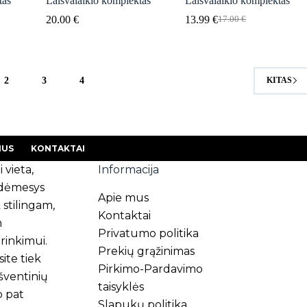
tas
Laisvalaikio komplektas
Laisvalaikio komplektas
20.00
€
13.99
€
17.00
€
Original
Current
price
price
was:
is:
17.00 €.
13.99 €.
2
3
4
KITAS
MUS
KONTAKTAI
i vieta,
Informacija
s dėmesys
Apie mus
 stilingam,
Kontaktai
m
Privatumo politika
rinkimui.
Prekių grąžinimas
ite tiek
Pirkimo-Pardavimo
 šventinių
taisyklės
p pat
Slapukų politika