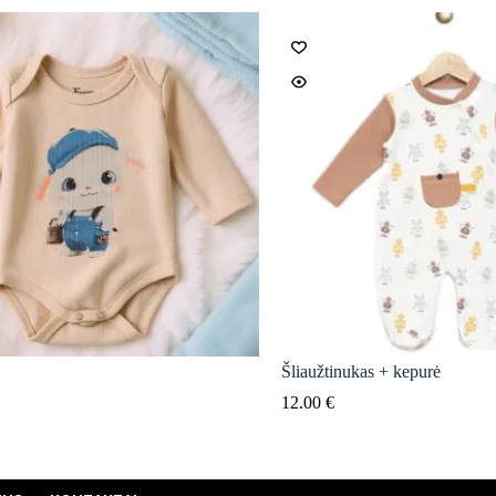
Šliaužtinukas + kepurė
12.00
€