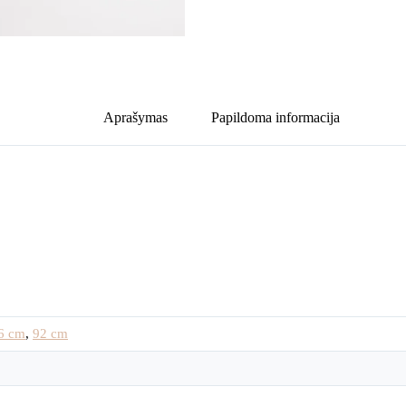
Aprašymas
Papildoma informacija
6 cm
,
92 cm