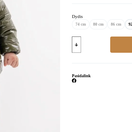
Dydis
74 cm
80 cm
86 cm
9
produkto
kiekis:
Klasikiniai
džinsai
Pasidalink