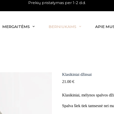
Prekių pristatymas per 1-2 d.d.
MERGAITĖMS
BERNIUKAMS
APIE MU
Klasikiniai džinsai
21.00
€
Klasikiniai, mėlynos spalvos dž
Spalva šiek tiek tamsesnė nei m