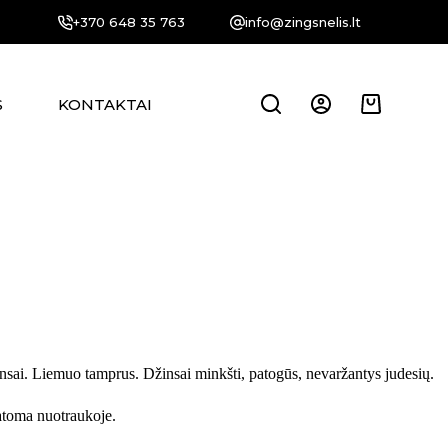
+370 648 35 763
info@zingsnelis.lt
S
KONTAKTAI
Krepšelis
insai. Liemuo tamprus. Džinsai minkšti, patogūs, nevaržantys judesių.
atoma nuotraukoje.