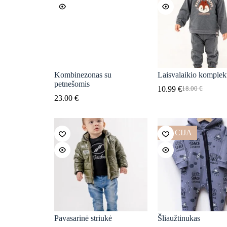
Kombinezonas su
Laisvalaikio komplek
petnešomis
10.99
€
18.00
€
Original
Current
23.00
€
price
price
was:
is:
18.00 €.
10.99 €.
AKCIJA
Pavasarinė striukė
Šliaužtinukas