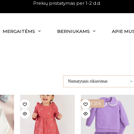
Prekių pristatymas per 1-2 d.d.
MERGAITĖMS
BERNIUKAMS
APIE MU
AKCIJA