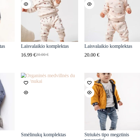
tas
Laisvalaikio komplektas
Laisvalaikio komplektas
16.99
€
20.00
€
20.00
€
Original
Current
price
price
was:
is:
20.00 €.
16.99 €.
Smėlinukų komplektas
Striukės tipo megztinis