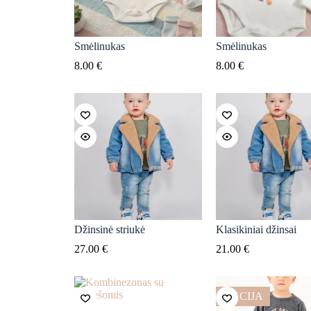
Smėlinukas
Smėlinukas
8.00
€
8.00
€
Džinsinė striukė
Klasikiniai džinsai
27.00
€
21.00
€
AKCIJA