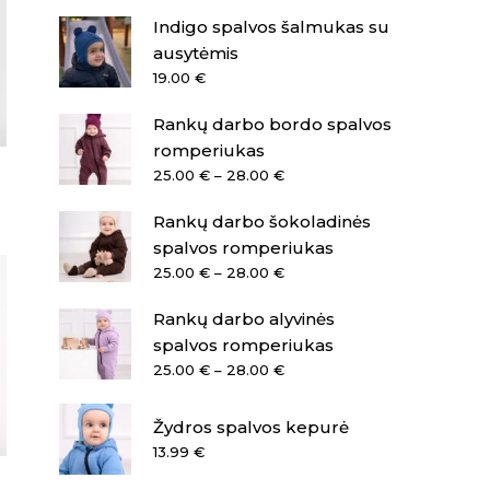
Indigo spalvos šalmukas su
ausytėmis
19.00
€
Rankų darbo bordo spalvos
romperiukas
Price
25.00
€
–
28.00
€
range:
Rankų darbo šokoladinės
25.00 €
through
spalvos romperiukas
28.00 €
Price
25.00
€
–
28.00
€
range:
Rankų darbo alyvinės
25.00 €
through
spalvos romperiukas
28.00 €
Price
25.00
€
–
28.00
€
range:
25.00 €
Žydros spalvos kepurė
through
13.99
€
28.00 €