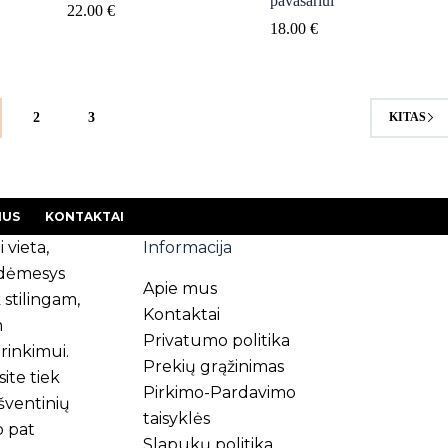
pavasariui
22.00
€
18.00
€
2
3
KITAS
MUS
KONTAKTAI
i vieta,
Informacija
s dėmesys
Apie mus
 stilingam,
Kontaktai
m
Privatumo politika
rinkimui.
Prekių grąžinimas
ite tiek
Pirkimo-Pardavimo
 šventinių
taisyklės
p pat
Slapukų politika