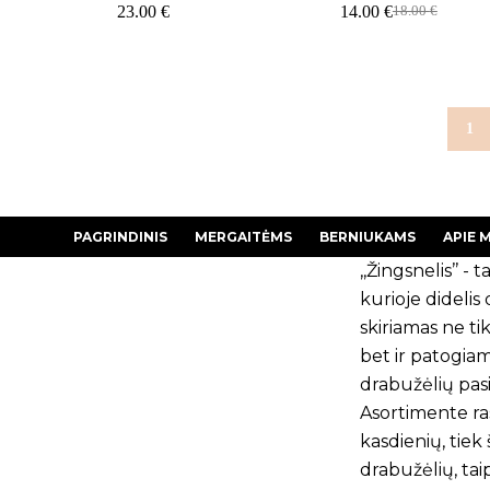
23.00
€
14.00
€
18.00
€
Original
Current
price
price
was:
is:
18.00 €.
14.00 €.
1
PAGRINDINIS
MERGAITĖMS
BERNIUKAMS
APIE 
,,Žingsnelis’’ - ta
kurioje dideli
skiriamas ne tik
bet ir patogia
drabužėlių pasi
Asortimente ras
kasdienių, tiek
drabužėlių, tai