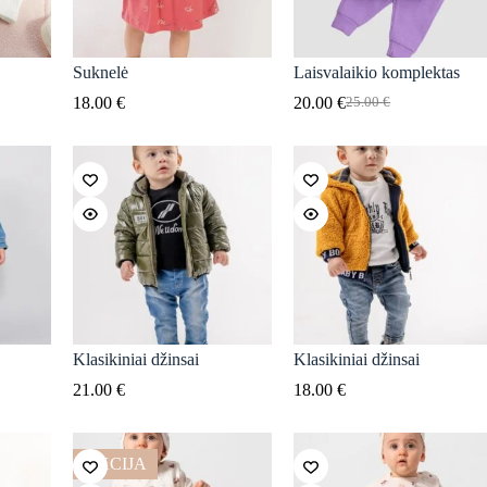
Suknelė
Laisvalaikio komplektas
18.00
€
20.00
€
25.00
€
Original
Current
price
price
was:
is:
25.00 €.
20.00 €.
Klasikiniai džinsai
Klasikiniai džinsai
21.00
€
18.00
€
AKCIJA