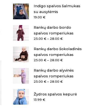
Indigo spalvos šalmukas
su ausytėmis
19.00
€
Rankų darbo bordo
spalvos romperiukas
Price
25.00
€
–
28.00
€
range:
Rankų darbo šokoladinės
25.00 €
through
spalvos romperiukas
28.00 €
Price
25.00
€
–
28.00
€
range:
Rankų darbo alyvinės
25.00 €
through
spalvos romperiukas
28.00 €
Price
25.00
€
–
28.00
€
range:
25.00 €
Žydros spalvos kepurė
through
13.99
€
28.00 €