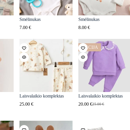
Smėlinukas
Smėlinukas
7.00
€
8.00
€
AKCIJA
Laisvalaikio komplektas
Laisvalaikio komplektas
25.00
€
20.00
€
25.00
€
Original
Current
price
price
was:
is:
25.00 €.
20.00 €.