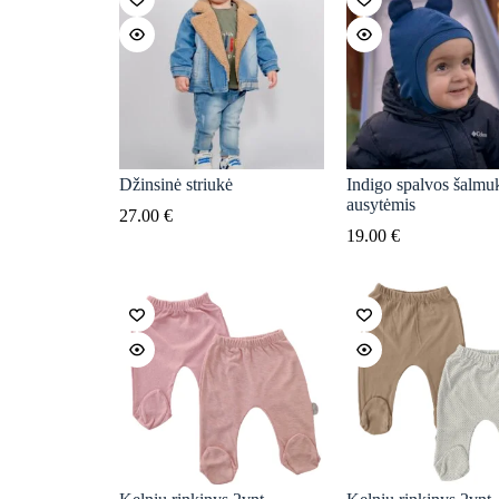
Džinsinė striukė
Indigo spalvos šalmu
ausytėmis
27.00
€
19.00
€