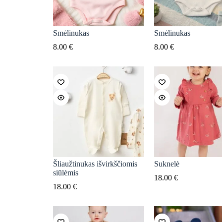
Smėlinukas
Smėlinukas
8.00
€
8.00
€
Šliaužtinukas išvirkščiomis
Suknelė
siūlėmis
18.00
€
18.00
€