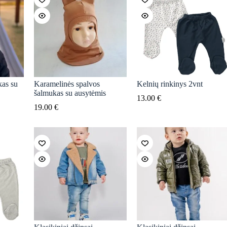
kas su
Karamelinės spalvos
Kelnių rinkinys 2vnt
šalmukas su ausytėmis
13.00
€
19.00
€