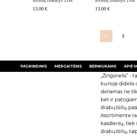
Kelnių rinkinys 2vnt
Kelnių rinkinys 2vnt
13.00
€
13.00
€
1
2
PAGRINDINIS
MERGAITĖMS
BERNIUKAMS
APIE 
,,Žingsnelis’’ - ta
kurioje dideli
skiriamas ne tik
bet ir patogia
drabužėlių pasi
Asortimente ras
kasdienių, tiek
drabužėlių, tai