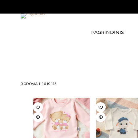
Skip
to
content
PAGRINDINIS
RODOMA 1–16 IŠ 115