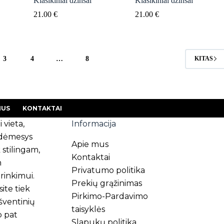
Klasikiniai džinsai
Klasikiniai džinsai
21.00
€
21.00
€
3
4
…
8
KITAS
MUS
KONTAKTAI
i vieta,
Informacija
s dėmesys
Apie mus
 stilingam,
Kontaktai
m
Privatumo politika
rinkimui.
Prekių grąžinimas
ite tiek
Pirkimo-Pardavimo
 šventinių
taisyklės
p pat
Slapukų politika