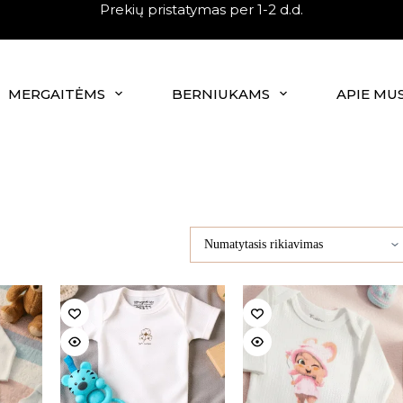
Prekių pristatymas per 1-2 d.d.
MERGAITĖMS
BERNIUKAMS
APIE MU