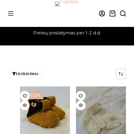
Skip
to
content
Krepšelis
Prekių pristatymas per 1-2 d.d.
FILTRAVIMAS
AKCIJA