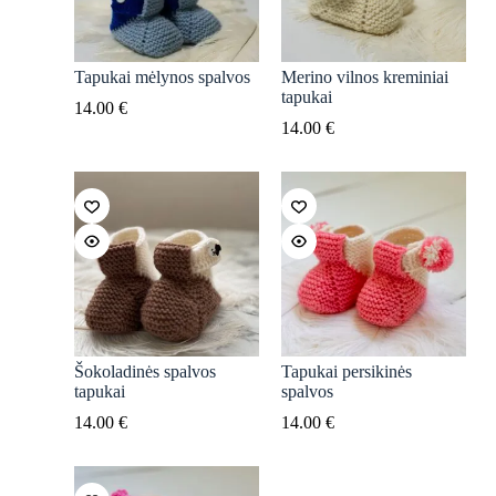
Tapukai mėlynos spalvos
Merino vilnos kreminiai
tapukai
14.00
€
14.00
€
Šokoladinės spalvos
Tapukai persikinės
tapukai
spalvos
14.00
€
14.00
€