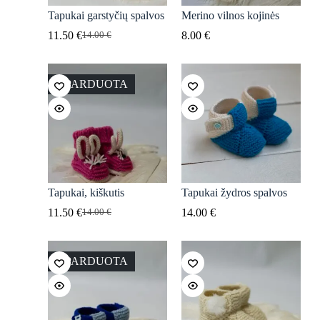
Tapukai garstyčių spalvos
Merino vilnos kojinės
11.50
€
8.00
€
14.00
€
Original
Current
price
price
was:
is:
14.00 €.
11.50 €.
IŠPARDUOTA
Tapukai, kiškutis
Tapukai žydros spalvos
11.50
€
14.00
€
14.00
€
Original
Current
price
price
was:
is:
14.00 €.
11.50 €.
IŠPARDUOTA