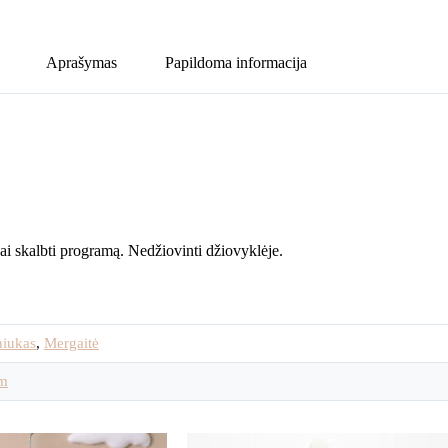
Aprašymas
Papildoma informacija
 skalbti programą. Nedžiovinti džiovyklėje.
niukas
,
Mergaitė
m