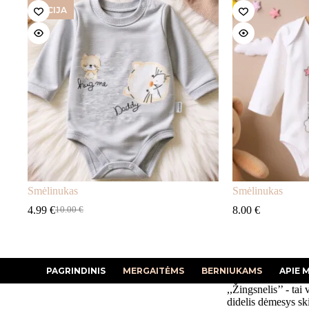
AKCIJA
Smėlinukas
Smėlinukas
4.99
€
8.00
€
10.00
€
Original
Current
price
price
was:
is:
10.00 €.
4.99 €.
PAGRINDINIS
MERGAITĖMS
BERNIUKAMS
APIE 
,,Žingsnelis’’ - tai 
didelis dėmesys sk