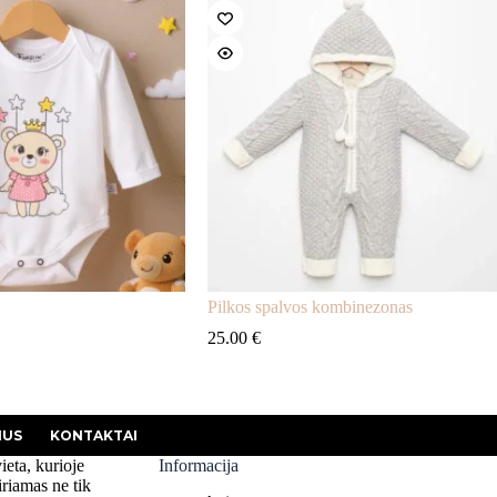
Pilkos spalvos kombinezonas
25.00
€
MUS
KONTAKTAI
vieta, kurioje
Informacija
iriamas ne tik