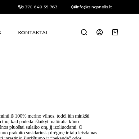
+370 648 35 763
info@zingsnelis.lt
S
KONTAKTAI
Krepšelis
inti iš 100% merino vilnos, todėl itin minkšti,
 tuo, kad padeda išlaikyti natūralią kūno
lnos pluoštai sulaiko orą, jį izoliuodami. O
 nuo prakaito susidariusią drėgmę ir taip leisdamas
ri įprastinio šiurkštumo ir “nekanda” odos.