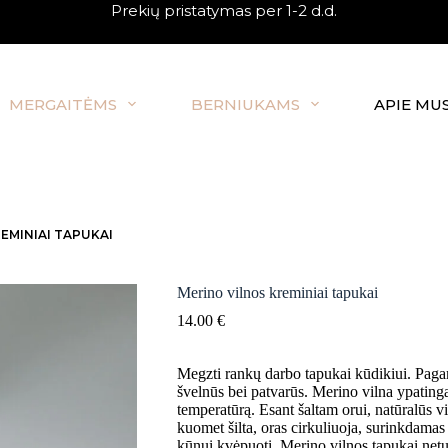
Prekių pristatymas per 1-2 d.d.
MERGAITĖMS
BERNIUKAMS
APIE MU
EMINIAI TAPUKAI
Merino vilnos kreminiai tapukai
14.00
€
Megzti rankų darbo tapukai kūdikiui. Pagam
švelnūs bei patvarūs. Merino vilna ypatinga
temperatūrą. Esant šaltam orui, natūralūs vi
kuomet šilta, oras cirkuliuoja, surinkdamas
kūnui kvėpuoti. Merino vilnos tapukai netu