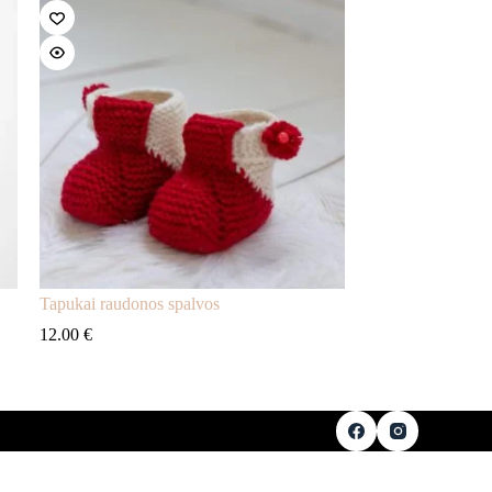
Tapukai raudonos spalvos
12.00
€