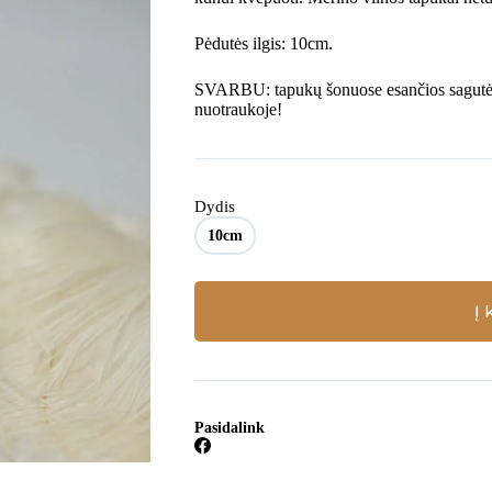
Pėdutės ilgis: 10cm.
SVARBU: tapukų šonuose esančios sagutės p
nuotraukoje!
Dydis
10cm
Į 
Pasidalink