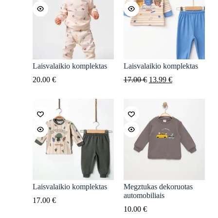
Laisvalaikio komplektas
Laisvalaikio komplektas
Original
Current
20.00
€
17.00
€
13.99
€
price
price
was:
is:
17.00 €.
13.99 €.
Laisvalaikio komplektas
Megztukas dekoruotas
automobiliais
17.00
€
10.00
€