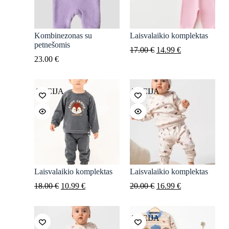
Kombinezonas su
Laisvalaikio komplektas
petnešomis
Original
Current
17.00
€
14.99
€
price
price
23.00
€
was:
is:
17.00 €.
14.99 €.
AKCIJA
AKCIJA
Laisvalaikio komplektas
Laisvalaikio komplektas
Original
Current
Original
Current
18.00
€
10.99
€
20.00
€
16.99
€
price
price
price
price
was:
is:
was:
is:
18.00 €.
10.99 €.
20.00 €.
16.99 €.
AKCIJA