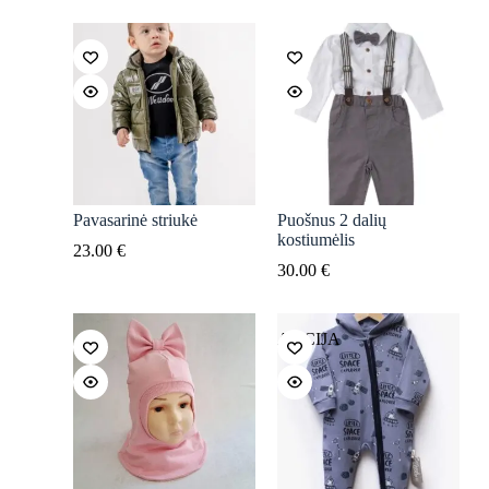
Pavasarinė striukė
Puošnus 2 dalių
kostiumėlis
23.00
€
30.00
€
AKCIJA