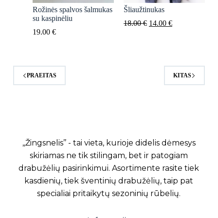
Rožinės spalvos šalmukas
Šliaužtinukas
su kaspinėliu
Original
Current
18.00
€
14.00
€
price
price
19.00
€
was:
is:
18.00 €.
14.00 €.
PRAEITAS
KITAS
,,Žingsnelis’’ - tai vieta, kurioje didelis dėmesys
skiriamas ne tik stilingam, bet ir patogiam
drabužėlių pasirinkimui. Asortimente rasite tiek
kasdienių, tiek šventinių drabužėlių, taip pat
specialiai pritaikytų sezoninių rūbelių.