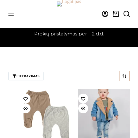
Skip
to
content
Krepšelis
Prekių pristatymas per 1-2 d.d.
FILTRAVIMAS