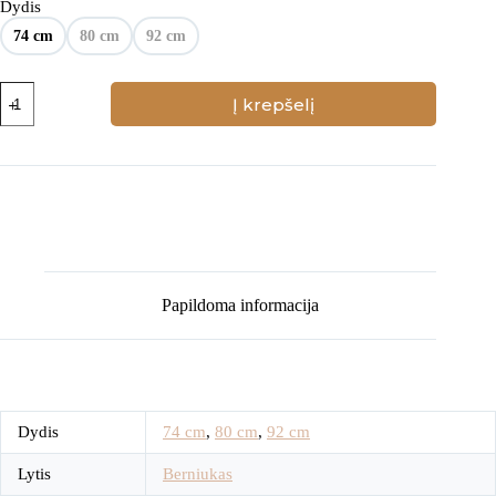
Dydis
74 cm
80 cm
92 cm
produkto
Į krepšelį
kiekis:
Megztukas
dekoruotas
automobiliais
Papildoma informacija
Dydis
74 cm
,
80 cm
,
92 cm
Lytis
Berniukas