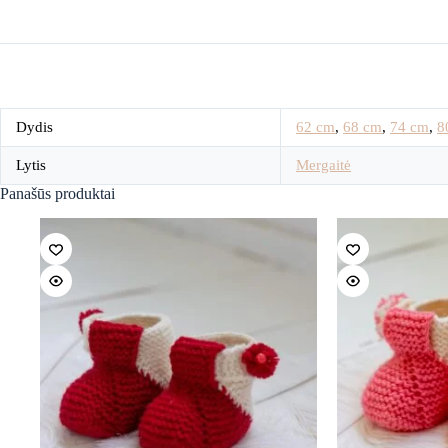
Dydis
62 cm
,
68 cm
,
74 cm
,
8
Lytis
Mergaitė
Panašūs produktai