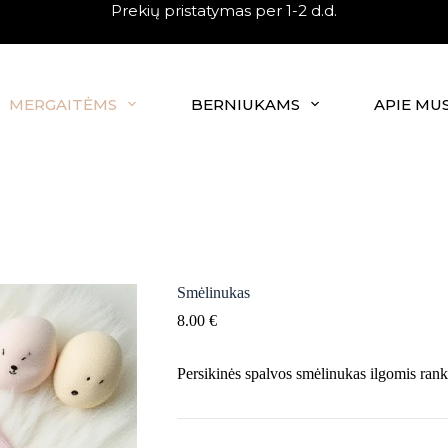
Prekių pristatymas per 1-2 d.d.
MERGAITĖMS
BERNIUKAMS
APIE MU
Smėlinukas
8.00
€
Persikinės spalvos smėlinukas ilgomis ran