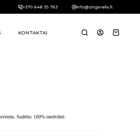
+370 648 35 763
info@zingsnelis.lt
S
KONTAKTAI
Krepšelis
kovėmis. Sudėtis: 100% medvilnė.