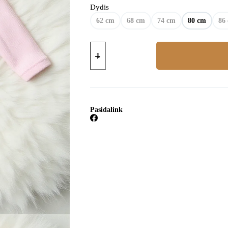
Dydis
62 cm
68 cm
74 cm
80 cm
86
produkto
kiekis:
Smėlinukas
Pasidalink