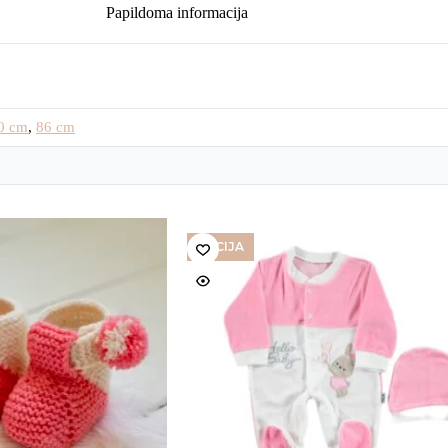
Papildoma informacija
0 cm
,
86 cm
AKCIJA