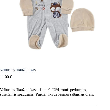
Veliūrinis šliaužtinukas
11.00
€
Veliūrinis šliaužtinukas + kepurė. Uždaromis pėdutemis,
susegamas spaudėmis. Puikiai tiks dėvėjimui šaltaisiais orais.