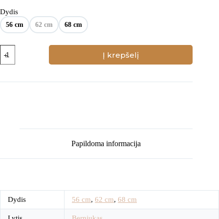
Dydis
56 cm
62 cm
68 cm
produkto
Į krepšelį
kiekis:
Veliūrinis
šliaužtinukas
Papildoma informacija
Dydis
56 cm
,
62 cm
,
68 cm
Lytis
Berniukas