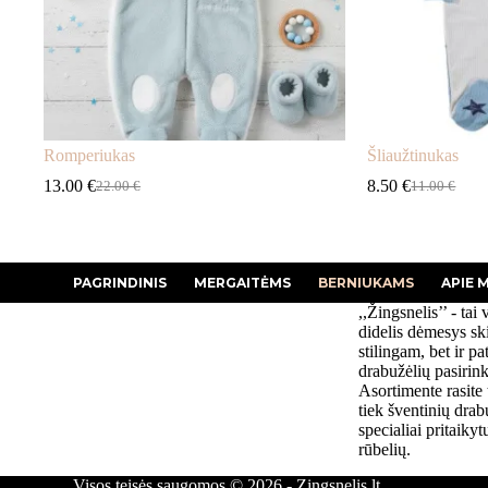
Romperiukas
Šliaužtinukas
13.00
€
8.50
€
22.00
€
11.00
€
Original
Current
Original
Current
price
price
price
price
was:
is:
was:
is:
22.00 €.
13.00 €.
11.00 €.
8.50 €.
PAGRINDINIS
MERGAITĖMS
BERNIUKAMS
APIE 
,,Žingsnelis’’ - tai 
didelis dėmesys sk
stilingam, bet ir p
drabužėlių pasirin
Asortimente rasite 
tiek šventinių drabu
specialiai pritaiky
rūbelių.
Visos teisės saugomos © 2026 - Zingsnelis.lt