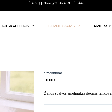
Prekių pristatymas per 1-2 d.d.
MERGAITĖMS
BERNIUKAMS
APIE MU
Smėlinukas
10.00
€
Žalios spalvos smėlinukas ilgomis rankovė