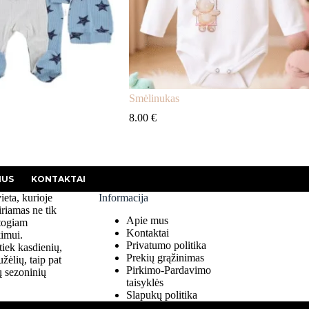
Smėlinukas
8.00
€
MUS
KONTAKTAI
vieta, kurioje
Informacija
iriamas ne tik
Apie mus
atogiam
Kontaktai
kimui.
Privatumo politika
tiek kasdienių,
Prekių grąžinimas
žėlių, taip pat
Pirkimo-Pardavimo
tų sezoninių
taisyklės
Slapukų politika