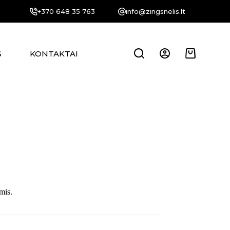
+370 648 35 763
info@zingsnelis.lt
S
KONTAKTAI
Krepšelis
mis.