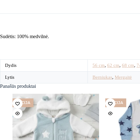
Sudėtis: 100% medvilnė.
Dydis
56 cm
,
62 cm
,
68 cm
,
7
Lytis
Berniukas
,
Mergaitė
Panašūs produktai
AKCIJA
AKCIJA