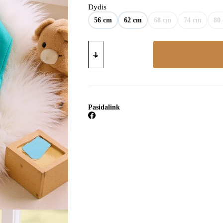
Dydis
56 cm
62 cm
68 cm
74 cm
80
produkto
kiekis:
Smėlinukas
Pasidalink