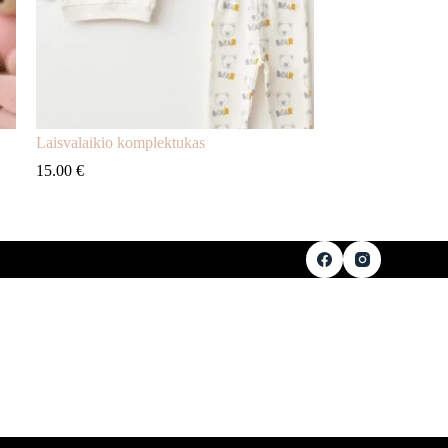
Laisvalaikio komplektukas
15.00
€