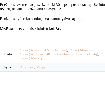
Priežiūros rekomendacijos: skalbti iki 30 laipsnių temperatūroje švelniu
rėžimu, nebalinti, nedžiovinti džiovyklėje
Renkantis dydį rekomenduojama matuoti galvos apimtį.
Medžiaga: medvilninis kilpinis trikotažas.
40cm (0-1mėn)
,
42cm (1-3mėn)
,
44cm (3-6mėn)
,
Dydis
46cm (6-12mėn)
,
48cm (12-24mėn)
,
50cm (2-3metų)
,
52cm (3-5metų)
Lytis
Berniukas
,
Mergaitė