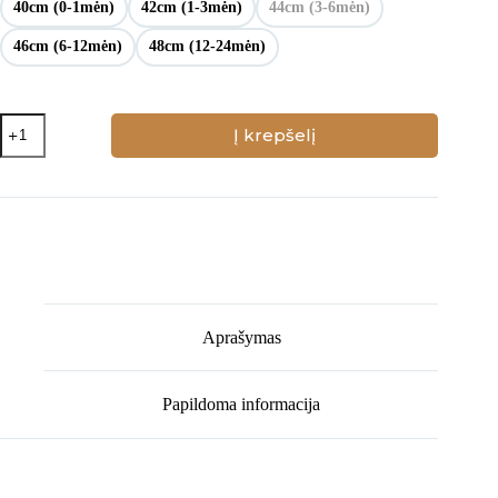
40cm (0-1mėn)
42cm (1-3mėn)
44cm (3-6mėn)
46cm (6-12mėn)
48cm (12-24mėn)
produkto
Į krepšelį
kiekis:
Chaki
spalvos
šalmukas
su
ausytėmis
Aprašymas
Papildoma informacija