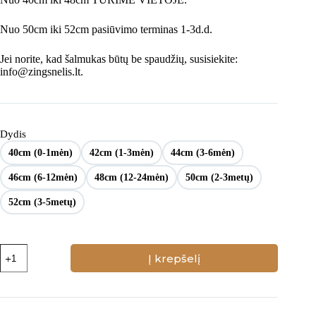
Nuo 50cm iki 52cm pasiūvimo terminas 1-3d.d.
Jei norite, kad šalmukas būtų be spaudžių, susisiekite:
info@zingsnelis.lt.
Dydis
40cm (0-1mėn)
42cm (1-3mėn)
44cm (3-6mėn)
46cm (6-12mėn)
48cm (12-24mėn)
50cm (2-3metų)
52cm (3-5metų)
produkto
Į krepšelį
kiekis:
Kreminės
spalvos
šalmukas