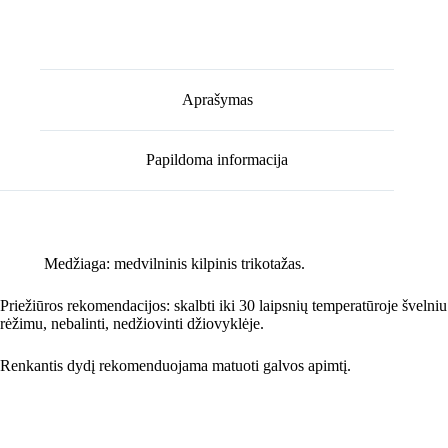
Aprašymas
Papildoma informacija
Medžiaga: medvilninis kilpinis trikotažas.
Priežiūros rekomendacijos: skalbti iki 30 laipsnių temperatūroje švelniu
rėžimu, nebalinti, nedžiovinti džiovyklėje.
Renkantis dydį rekomenduojama matuoti galvos apimtį.