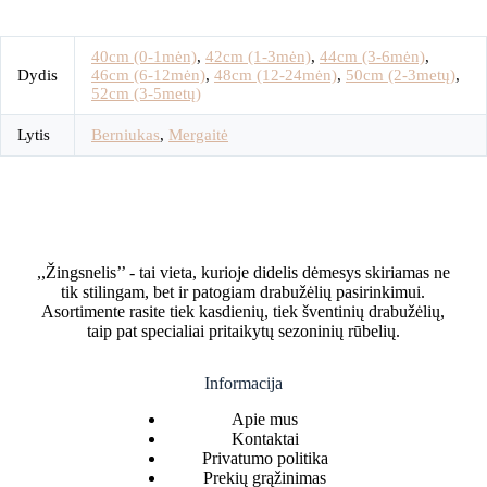
40cm (0-1mėn)
,
42cm (1-3mėn)
,
44cm (3-6mėn)
,
Dydis
46cm (6-12mėn)
,
48cm (12-24mėn)
,
50cm (2-3metų)
,
52cm (3-5metų)
Lytis
Berniukas
,
Mergaitė
,,Žingsnelis’’ - tai vieta, kurioje didelis dėmesys skiriamas ne
tik stilingam, bet ir patogiam drabužėlių pasirinkimui.
Asortimente rasite tiek kasdienių, tiek šventinių drabužėlių,
taip pat specialiai pritaikytų sezoninių rūbelių.
Informacija
Apie mus
Kontaktai
Privatumo politika
Prekių grąžinimas