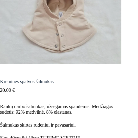
Kreminės spalvos šalmukas
20.00
€
Rankų darbo šalmukas, užsegamas spaudėmis. Medžiagos
sudėtis: 92% medvilnė, 8% elastanas.
Šalmukas skirtas rudeniui ir pavasariui.
Nuo 40cm iki 48cm TURIME VIETOJE.