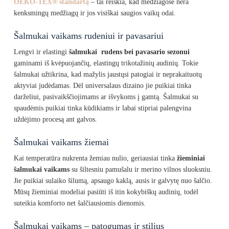
OEKO-TEX® standartą
– tai reiškia, kad medžiagose nėra
kenksmingų medžiagų ir jos visiškai saugios vaikų odai.
Šalmukai vaikams rudeniui ir pavasariui
Lengvi ir elastingi
šalmukai rudens bei pavasario sezonui
gaminami iš kvėpuojančių, elastingų trikotažinių audinių. Tokie
šalmukai užtikrina, kad mažylis jaustųsi patogiai ir neprakaituotų
aktyviai judėdamas. Dėl universalaus dizaino jie puikiai tinka
darželiui, pasivaikščiojimams ar išvykoms į gamtą. Šalmukai su
spaudėmis puikiai tinka kūdikiams ir labai stipriai palengvina
uždėjimo procesą ant galvos.
Šalmukai vaikams žiemai
Kai temperatūra nukrenta žemiau nulio, geriausiai tinka
žieminiai
šalmukai vaikams
su šiltesniu pamušalu ir merino vilnos sluoksniu.
Jie puikiai sulaiko šilumą, apsaugo kaklą, ausis ir galvytę nuo šalčio.
Mūsų žieminiai modeliai pasiūti iš itin kokybiškų audinių, todėl
suteikia komforto net šalčiausiomis dienomis.
Šalmukai vaikams – patogumas ir stilius