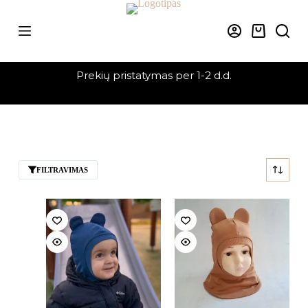
Skip
to
content
Krepšelis
Prekių pristatymas per 1-2 d.d.
FILTRAVIMAS