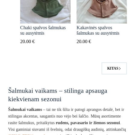
Chaki spalvos šalmukas
Kakavinės spalvos
su ausytėmis
šalmukas su ausytėmis
20.00
€
20.00
€
KITAS
Šalmukai vaikams – stilinga apsauga
kiekvienam sezonui
Šalmukai vaikams
– tai ne tik šilta ir patogi aprangos detalė, bet ir
stilingas akcentas, saugantis nuo vėjo bei šalčio. Mūsų asortimente
rasite šalmukus, pritaikytus
rudens, pavasario ir žiemos sezonui
.
Visi gaminiai siuvami iš švelnių, odai draugiškų audinių, atitinkančių