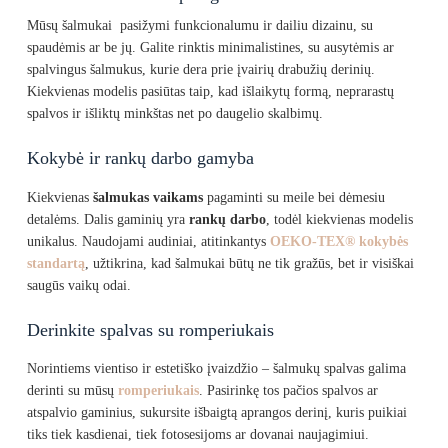
Mūsų šalmukai pasižymi funkcionalumu ir dailiu dizainu, su
spaudėmis ar be jų. Galite rinktis minimalistines, su ausytėmis ar
spalvingus šalmukus, kurie dera prie įvairių drabužių derinių.
Kiekvienas modelis pasiūtas taip, kad išlaikytų formą, neprarastų
spalvos ir išliktų minkštas net po daugelio skalbimų.
Kokybė ir rankų darbo gamyba
Kiekvienas
šalmukas vaikams
pagaminti su meile bei dėmesiu
detalėms. Dalis gaminių yra
rankų darbo
, todėl kiekvienas modelis
unikalus. Naudojami audiniai, atitinkantys
OEKO-TEX® kokybės
standartą
, užtikrina, kad šalmukai būtų ne tik gražūs, bet ir visiškai
saugūs vaikų odai.
Derinkite spalvas su romperiukais
Norintiems vientiso ir estetiško įvaizdžio – šalmukų spalvas galima
derinti su mūsų
romperiukais
. Pasirinkę tos pačios spalvos ar
atspalvio gaminius, sukursite išbaigtą aprangos derinį, kuris puikiai
tiks tiek kasdienai, tiek fotosesijoms ar dovanai naujagimiui.