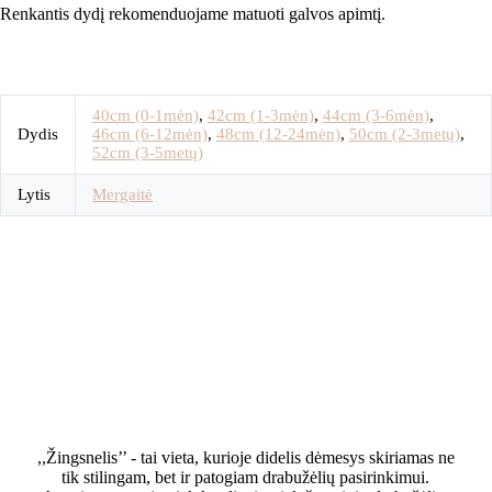
Renkantis dydį rekomenduojame matuoti galvos apimtį.
40cm (0-1mėn)
,
42cm (1-3mėn)
,
44cm (3-6mėn)
,
Dydis
46cm (6-12mėn)
,
48cm (12-24mėn)
,
50cm (2-3metų)
,
52cm (3-5metų)
Lytis
Mergaitė
,,Žingsnelis’’ - tai vieta, kurioje didelis dėmesys skiriamas ne
tik stilingam, bet ir patogiam drabužėlių pasirinkimui.