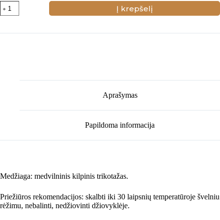
produkto
Į krepšelį
kiekis:
Rožinės
spalvos
šalmukas
su
ausytėmis
Aprašymas
Papildoma informacija
Medžiaga: medvilninis kilpinis trikotažas.
Priežiūros rekomendacijos: skalbti iki 30 laipsnių temperatūroje švelniu
rėžimu, nebalinti, nedžiovinti džiovyklėje.