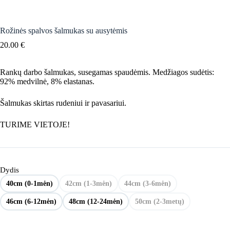
Rožinės spalvos šalmukas su ausytėmis
20.00
€
Rankų darbo šalmukas, susegamas spaudėmis. Medžiagos sudėtis:
92% medvilnė, 8% elastanas.
Šalmukas skirtas rudeniui ir pavasariui.
TURIME VIETOJE!
Dydis
40cm (0-1mėn)
42cm (1-3mėn)
44cm (3-6mėn)
46cm (6-12mėn)
48cm (12-24mėn)
50cm (2-3metų)