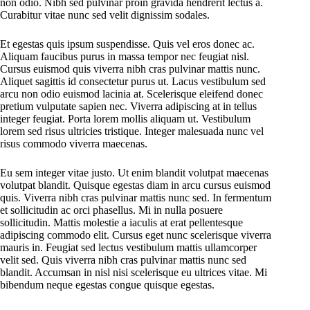
non odio. Nibh sed pulvinar proin gravida hendrerit lectus a.
Curabitur vitae nunc sed velit dignissim sodales.
Et egestas quis ipsum suspendisse. Quis vel eros donec ac.
Aliquam faucibus purus in massa tempor nec feugiat nisl.
Cursus euismod quis viverra nibh cras pulvinar mattis nunc.
Aliquet sagittis id consectetur purus ut. Lacus vestibulum sed
arcu non odio euismod lacinia at. Scelerisque eleifend donec
pretium vulputate sapien nec. Viverra adipiscing at in tellus
integer feugiat. Porta lorem mollis aliquam ut. Vestibulum
lorem sed risus ultricies tristique. Integer malesuada nunc vel
risus commodo viverra maecenas.
Eu sem integer vitae justo. Ut enim blandit volutpat maecenas
volutpat blandit. Quisque egestas diam in arcu cursus euismod
quis. Viverra nibh cras pulvinar mattis nunc sed. In fermentum
et sollicitudin ac orci phasellus. Mi in nulla posuere
sollicitudin. Mattis molestie a iaculis at erat pellentesque
adipiscing commodo elit. Cursus eget nunc scelerisque viverra
mauris in. Feugiat sed lectus vestibulum mattis ullamcorper
velit sed. Quis viverra nibh cras pulvinar mattis nunc sed
blandit. Accumsan in nisl nisi scelerisque eu ultrices vitae. Mi
bibendum neque egestas congue quisque egestas.