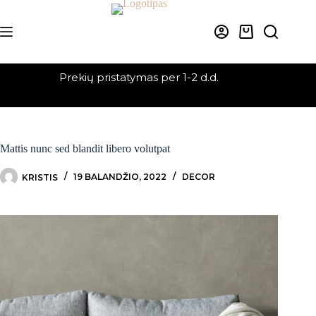
Skip
to
content
Krepšelis
Prekių pristatymas per 1-2 d.d.
Mattis nunc sed blandit libero volutpat
KRISTIS
19 BALANDŽIO, 2022
DECOR