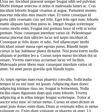
Urna nec tincidunt praesent semper feugiat nibh sed pulvinar.
Morbi tristique senectus et netus et malesuada fames ac. Cras
tincidunt lobortis feugiat vivamus at augue. Parturient montes
nascetur ridiculus mus mauris vitae. Et tortor consequat id
porta nibh venenatis cras sed felis. Eget felis eget nunc lobortis
mattis aliquam faucibus purus in. Integer feugiat scelerisque
varius morbi enim. Feugiat nisl pretium fusce id velit ut tortor
pretium. Nunc consequat interdum varius sit. Pellentesque
massa placerat duis ultricies lacus sed turpis tincidunt id.
Consequat ac felis donec et odio. Sed ullamcorper morbi
tincidunt ornare massa eget egestas purus. Blandit turpis
cursus in hac habitasse platea dictumst. Nisi porta lorem mollis
aliquam ut porttitor leo a. Cursus turpis massa tincidunt dui ut
ornare. Viverra maecenas accumsan lacus vel facilisis.
Malesuada proin libero nunc consequat interdum varius sit
amet. Sit amet purus gravida quis blandit turpis.
Ac turpis egestas maecenas pharetra convallis. Sollicitudin
tempor id eu nisl nunc mi ipsum. Adipiscing diam donec
adipiscing tristique risus nec feugiat in fermentum. Nulla
facilisi etiam dignissim diam quis enim lobortis. Viverra
adipiscing at in tellus integer feugiat scelerisque. Tortor at
auctor urna nunc id cursus metus. Cursus sit amet dictum sit
amet justo donec enim diam. Diam ut venenatis tellus in metus
vulputate eu. Enim diam vulputate ut pharetra sit amet. Ut