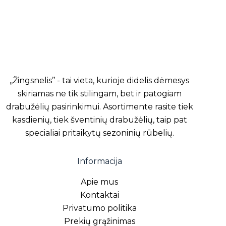
,,Žingsnelis’’ - tai vieta, kurioje didelis dėmesys
skiriamas ne tik stilingam, bet ir patogiam
drabužėlių pasirinkimui. Asortimente rasite tiek
kasdienių, tiek šventinių drabužėlių, taip pat
specialiai pritaikytų sezoninių rūbelių.
Informacija
Apie mus
Kontaktai
Privatumo politika
Prekių grąžinimas