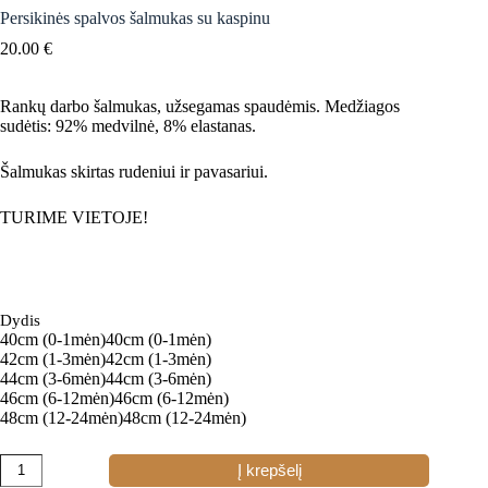
Persikinės spalvos šalmukas su kaspinu
20.00
€
Rankų darbo šalmukas, užsegamas spaudėmis. Medžiagos
sudėtis: 92% medvilnė, 8% elastanas.
Šalmukas skirtas rudeniui ir pavasariui.
TURIME VIETOJE!
Dydis
40cm (0-1mėn)
40cm (0-1mėn)
42cm (1-3mėn)
42cm (1-3mėn)
44cm (3-6mėn)
44cm (3-6mėn)
46cm (6-12mėn)
46cm (6-12mėn)
48cm (12-24mėn)
48cm (12-24mėn)
produkto
Į krepšelį
kiekis: