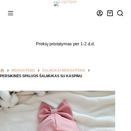
Skip
has
šalmukas
to
mult
su
content
varia
kaspinu
Krepšelis
The
opti
may
be
chos
Prekių pristatymas per 1-2 d.d.
on
the
prod
page
MERGAITĖMS
ŠALMUKAI MERGAITĖMS
HOME
PERSIKINĖS SPALVOS ŠALMUKAS SU KASPINU