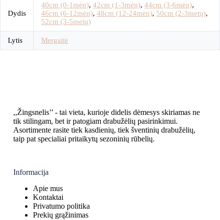
40cm (0-1mėn)
,
42cm (1-3mėn)
,
44cm (3-6mėn)
,
Dydis
46cm (6-12mėn)
,
48cm (12-24mėn)
,
50cm (2-3metų)
,
52cm (3-5metų)
Lytis
Mergaitė
,,Žingsnelis’’ - tai vieta, kurioje didelis dėmesys skiriamas ne
tik stilingam, bet ir patogiam drabužėlių pasirinkimui.
Asortimente rasite tiek kasdienių, tiek šventinių drabužėlių,
taip pat specialiai pritaikytų sezoninių rūbelių.
Informacija
Apie mus
Kontaktai
Privatumo politika
Prekių grąžinimas