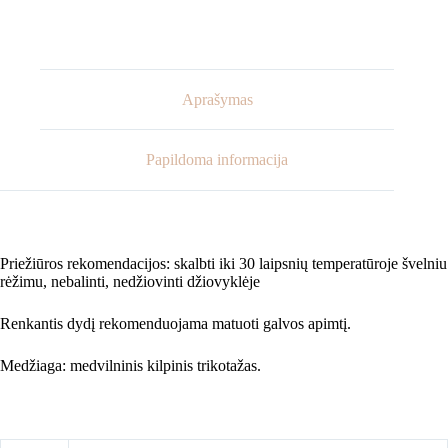
Persikinės
spalvos
šalmukas
su
kaspinu
Aprašymas
Papildoma informacija
Priežiūros rekomendacijos: skalbti iki 30 laipsnių temperatūroje švelniu
rėžimu, nebalinti, nedžiovinti džiovyklėje
Renkantis dydį rekomenduojama matuoti galvos apimtį.
Medžiaga: medvilninis kilpinis trikotažas.