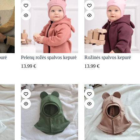
purė
Pelenų rožės spalvos kepurė
Rožinės spalvos kepurė
13.99
€
13.99
€