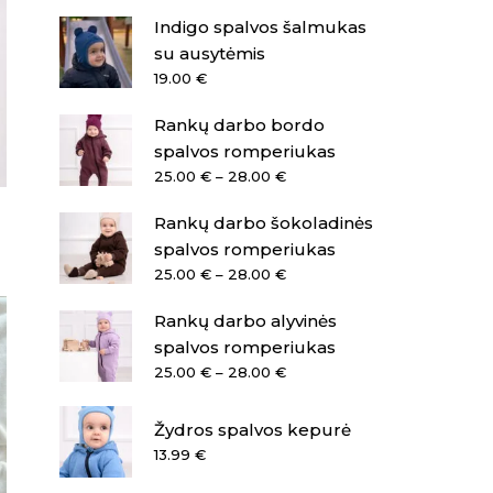
Indigo spalvos šalmukas
su ausytėmis
19.00
€
Rankų darbo bordo
spalvos romperiukas
Price
25.00
€
–
28.00
€
range:
Rankų darbo šokoladinės
25.00 €
through
spalvos romperiukas
28.00 €
Price
25.00
€
–
28.00
€
range:
Rankų darbo alyvinės
25.00 €
through
spalvos romperiukas
28.00 €
Price
25.00
€
–
28.00
€
range:
25.00 €
Žydros spalvos kepurė
through
13.99
€
28.00 €