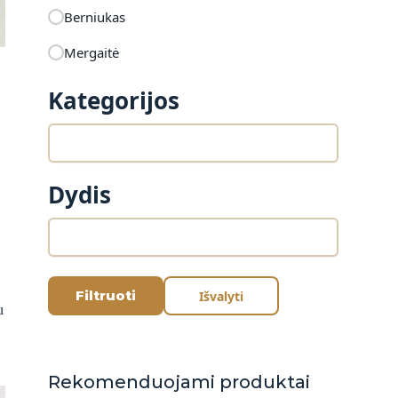
Berniukas
Mergaitė
Kategorijos
Dydis
Filtruoti
Išvalyti
u
Rekomenduojami produktai