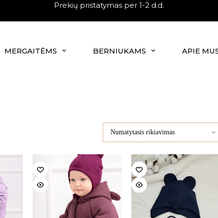
Prekių pristatymas per 1-2 d.d.
MERGAITĖMS
BERNIUKAMS
APIE MU