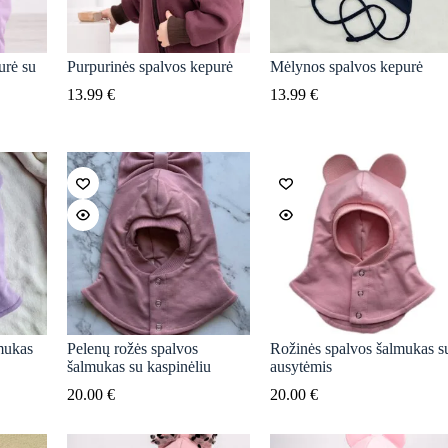
urė su
Purpurinės spalvos kepurė
Mėlynos spalvos kepurė
13.99
€
13.99
€
mukas
Pelenų rožės spalvos
Rožinės spalvos šalmukas s
šalmukas su kaspinėliu
ausytėmis
20.00
€
20.00
€