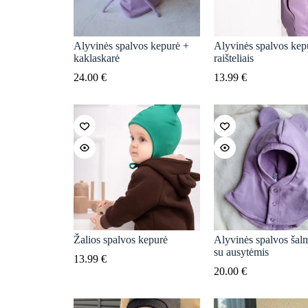
Alyvinės spalvos kepurė +
Alyvinės spalvos kep
kaklaskarė
raišteliais
24.00
€
13.99
€
Žalios spalvos kepurė
Alyvinės spalvos šal
su ausytėmis
13.99
€
20.00
€