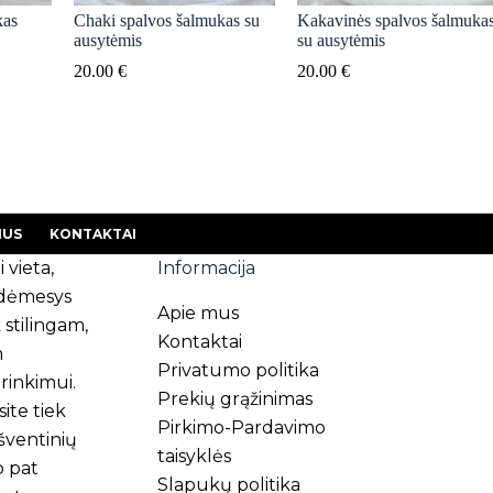
kas
Chaki spalvos šalmukas su
Kakavinės spalvos šalmuka
ausytėmis
su ausytėmis
20.00
€
20.00
€
MUS
KONTAKTAI
i vieta,
Informacija
s dėmesys
Apie mus
 stilingam,
Kontaktai
m
Privatumo politika
rinkimui.
Prekių grąžinimas
ite tiek
Pirkimo-Pardavimo
 šventinių
taisyklės
p pat
Slapukų politika