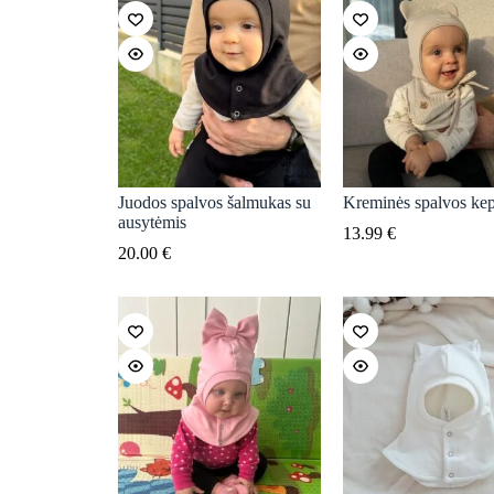
Juodos spalvos šalmukas su
Kreminės spalvos ke
ausytėmis
13.99
€
20.00
€