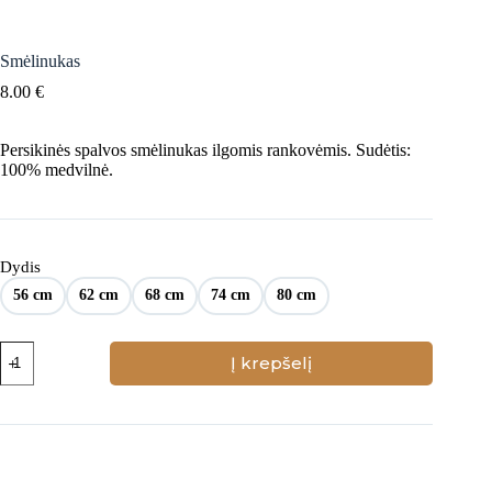
Smėlinukas
8.00
€
Persikinės spalvos smėlinukas ilgomis rankovėmis. Sudėtis:
100% medvilnė.
Dydis
56 cm
62 cm
68 cm
74 cm
80 cm
produkto
Į krepšelį
kiekis:
Smėlinukas