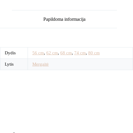
Papildoma informacija
Dydis
56 cm
,
62 cm
,
68 cm
,
74 cm
,
80 cm
Lytis
Mergaitė